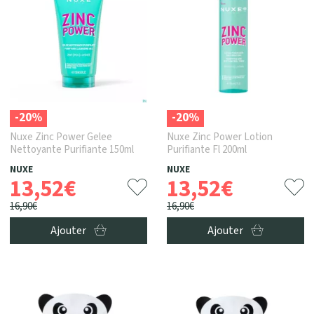
-20%
-20%
Nuxe Zinc Power Gelee
Nuxe Zinc Power Lotion
Nettoyante Purifiante 150ml
Purifiante Fl 200ml
NUXE
NUXE
13
,
52
€
13
,
52
€
16
,
90
€
16
,
90
€
Ajouter
Ajouter