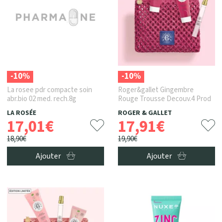
-10%
-10%
La rosee pdr compacte soin
Roger&gallet Gingembre
abr.bio 02 med. rech.8g
Rouge Trousse Decouv.4 Prod
LA ROSÉE
ROGER & GALLET
17
,
01
€
17
,
91
€
18
,
90
€
19
,
90
€
Ajouter
Ajouter