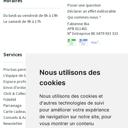
Horaires
Poser une question
Déclarer un effet indésirable
Du lundi au vendredi de 8h à 19h
Qui sommes-nous ?
Le samedi de 9h à 17h
Fabienne Bia
APB 611401
N° Entreprise BE 0479 933 333
Services
Paiement
Prix bas permanent
Nous utilisons des
L’équipe de la pharmacie
100% sécurisé
cookies
Espace professionnel
Envoi d’ordonnance
Click & Collect
Nous utilisons des cookies et
Fidelité
d'autres technologies de suivi
Parrainage
pour améliorer votre expérience
Carte cadeau
Retrait et livraison
de navigation sur notre site, pour
Conseils & Actualités
vous montrer un contenu
Newsletter