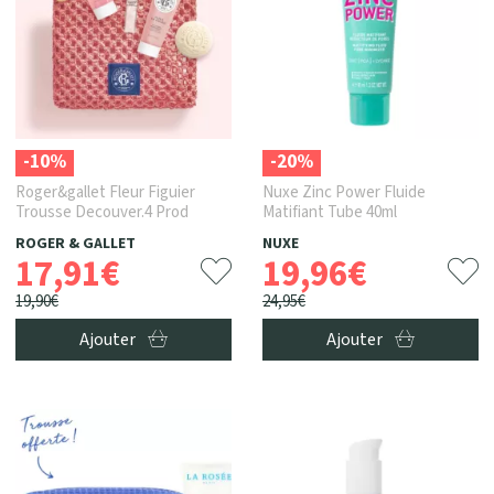
-10%
-20%
Roger&gallet Fleur Figuier
Nuxe Zinc Power Fluide
Trousse Decouver.4 Prod
Matifiant Tube 40ml
ROGER & GALLET
NUXE
17
,
91
€
19
,
96
€
19
,
90
€
24
,
95
€
Ajouter
Ajouter