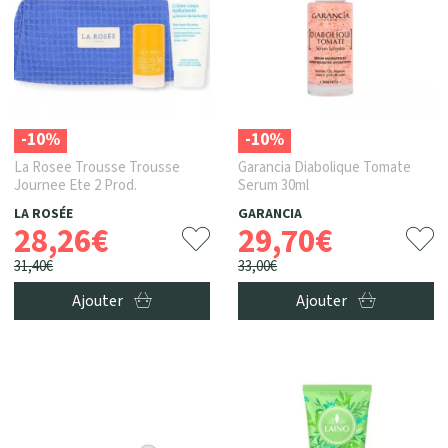
-10%
-10%
La Rosee Trousse Trousse
Garancia Diabolique Tomate
Journee Ete 2 Prod.
Serum 30ml
LA ROSÉE
GARANCIA
28
,
26
€
29
,
70
€
31
,
40
€
33
,
00
€
Ajouter
Ajouter