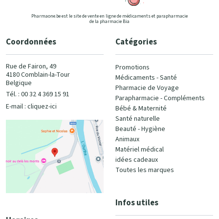
Pharmaone.be est le site de vente en ligne de médicaments et parapharmacie
de la pharmacie Bia
Coordonnées
Catégories
Rue de Fairon, 49
Promotions
4180 Comblain-la-Tour
Médicaments - Santé
Belgique
Pharmacie de Voyage
Tél. : 00 32 4 369 15 91
Parapharmacie - Compléments
E-mail :
cliquez-ici
Bébé & Maternité
Santé naturelle
Beauté - Hygiène
Animaux
Matériel médical
idées cadeaux
Toutes les marques
Infos utiles