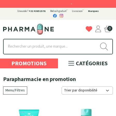
-
*
*
Une aide ?
+32 4 369 15 91
Retrait gratuit
Livraison
Marques
0
Pharmaone Votre pharmacie en ligne à votre service
PROMOTIONS
CATÉGORIES
Parapharmacie en promotion
Menu/Filtres