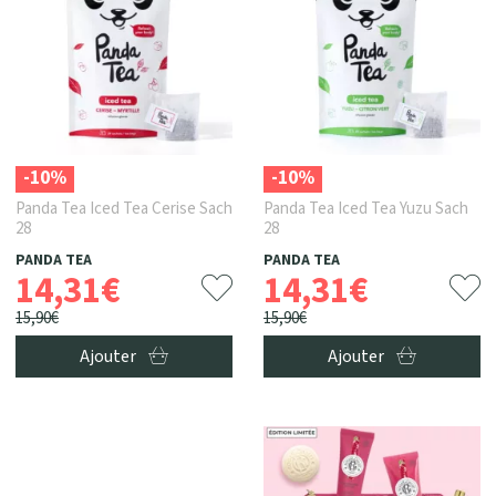
-10%
-10%
Panda Tea Iced Tea Cerise Sach
Panda Tea Iced Tea Yuzu Sach
28
28
PANDA TEA
PANDA TEA
14
,
31
€
14
,
31
€
15
,
90
€
15
,
90
€
Ajouter
Ajouter