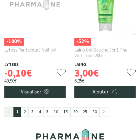
-100%
-52%
Lytess Pantacourt Nuit l/xl
Laino Gel Douche 3en1 The
Vert Tube 200ml
LYTESS
LAINO
-0
,
10
€
3
,
00
€
49
,
90
€
6
,
25
€
Visualiser
Ajouter
1
2
3
4
5
10
15
20
25
30