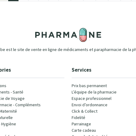
e est le site de vente en ligne de médicaments et parapharmacie de la p
ories
Services
ons
Prix bas permanent
ents - Santé
L’équipe de la pharmacie
ie de Voyage
Espace professionnel
rmacie - Compléments
Envoi d’ordonnance
Maternité
Click & Collect
turelle
Fidelité
- Hygiène
Parrainage
Carte cadeau