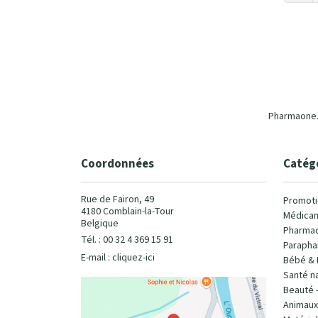
Pharmaone.b
Coordonnées
Catég
Rue de Fairon, 49
Promoti
4180 Comblain-la-Tour
Médicam
Belgique
Pharmac
Tél. : 00 32 4 369 15 91
Parapha
E-mail :
cliquez-ici
Bébé & 
Santé na
Beauté 
Animaux