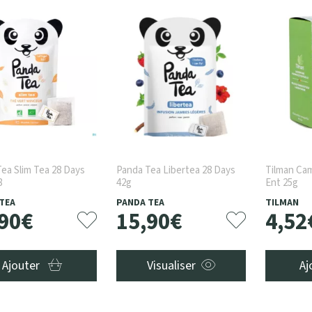
ea Slim Tea 28 Days
Panda Tea Libertea 28 Days
Tilman Cam
8
42g
Ent 25g
TEA
PANDA TEA
TILMAN
90
€
15
,
90
€
4
,
52
Ajouter
Visualiser
Aj