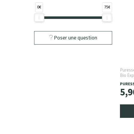
0€
75€
Poser une question
Puresse
Bio Exp
PURESS
5
,
9