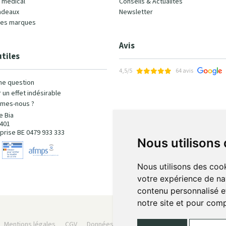
l médical
Conseils & Actualités
adeaux
Newsletter
les marques
Avis
utiles
4,5/5
64 avis
ne question
 un effet indésirable
mes-nous ?
e Bia
401
prise BE 0479 933 333
Nous utilisons
Nous utilisons des cook
votre expérience de na
contenu personnalisé et
notre site et pour com
Mentions légales
CGV
Données personnelles
Cookies
Préféren