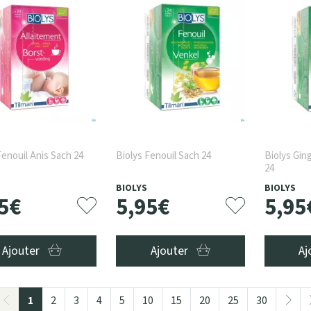
Fenouil Anis Sach 24
Biolys Fenouil Sach 24
Biolys Gin
24
BIOLYS
BIOLYS
5
€
5
,
95
€
5
,
95
Ajouter
Ajouter
Aj
1
2
3
4
5
10
15
20
25
30