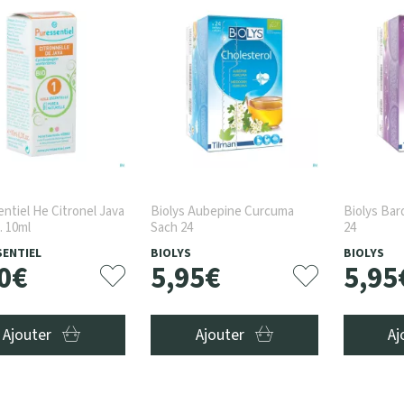
ntiel He Citronel Java
Biolys Aubepine Curcuma
Biolys Bar
. 10ml
Sach 24
24
ENTIEL
BIOLYS
BIOLYS
0
€
5
,
95
€
5
,
95
Ajouter
Ajouter
Aj