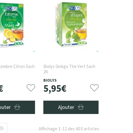
gembre Citron Sach
Biolys Ginkgo The Vert Sach
24
BIOLYS
€
5
,
95
€
outer
Ajouter
Affichage 1-12 des 403 articles