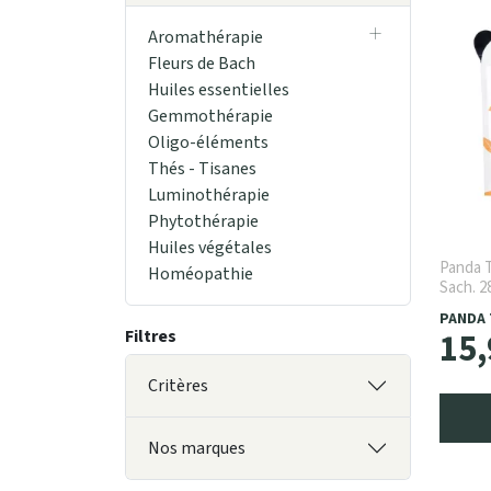
Aromathérapie
Fleurs de Bach
Huiles essentielles
Gemmothérapie
Oligo-éléments
Thés - Tisanes
Luminothérapie
Phytothérapie
Huiles végétales
Panda T
Homéopathie
Sach. 2
PANDA 
15
,
Filtres
Critères
Nos marques