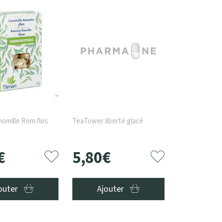
omille Rom.flos
TeaTower liberté glacé
€
5
,
80
€
outer
Ajouter