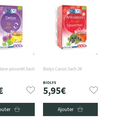
dane-pissenlit Sach
Biolys Cassis Sach 24
BIOLYS
€
5
,
95
€
outer
Ajouter