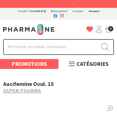
-
*
*
Une aide ?
+32 4 369 15 91
Retrait gratuit
Livraison
Marques
0
Pharmaone Votre pharmacie en ligne à votre service
PROMOTIONS
CATÉGORIES
Aacifemine Ovul. 15
ASPEN PHARMA