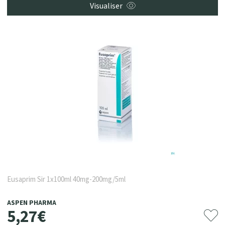
Visualiser
Eusaprim Sir 1x100ml 40mg-200mg/5ml
ASPEN PHARMA
5
,
27
€