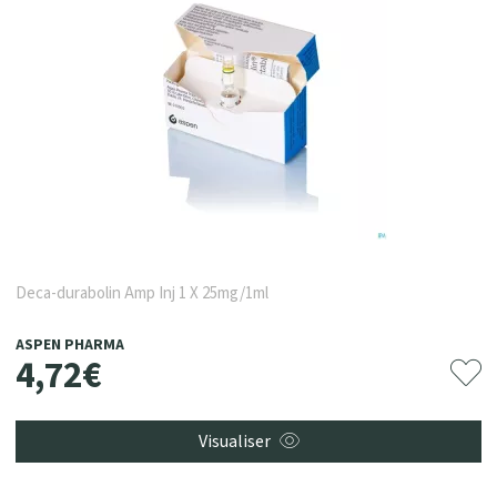
Deca-durabolin Amp Inj 1 X 25mg/1ml
ASPEN PHARMA
4
,
72
€
Visualiser