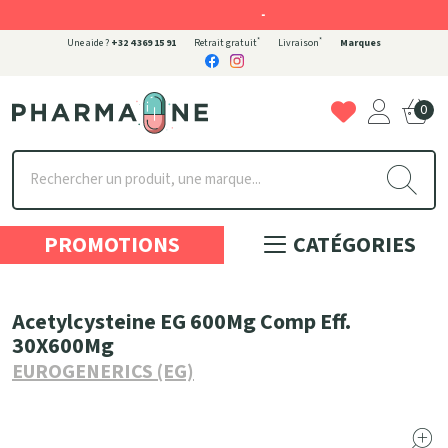
-
*
*
Une aide ?
+32 4 369 15 91
Retrait gratuit
Livraison
Marques
0
Pharmaone Votre pharmacie en ligne à votre service
PROMOTIONS
CATÉGORIES
Acetylcysteine EG 600Mg Comp Eff.
30X600Mg
EUROGENERICS (EG)