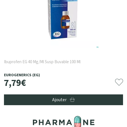
Ibuprofen EG 40 Mg/Ml Susp Buvable 100 Ml
EUROGENERICS (EG)
7
,
79
€
Ajouter