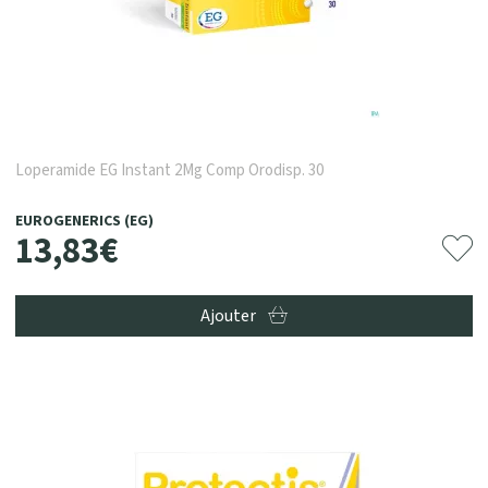
Loperamide EG Instant 2Mg Comp Orodisp. 30
EUROGENERICS (EG)
13
,
83
€
Ajouter