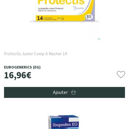
Protectis Junior Comp A Macher 14
EUROGENERICS (EG)
16
,
96
€
Ajouter