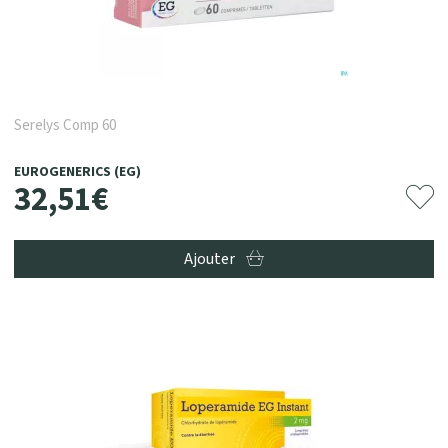
Serelys Comp 60
EUROGENERICS (EG)
32
,
51
€
Ajouter