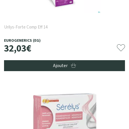
Urilys-Forte Comp Eff 14
EUROGENERICS (EG)
32
,
03
€
Ajouter