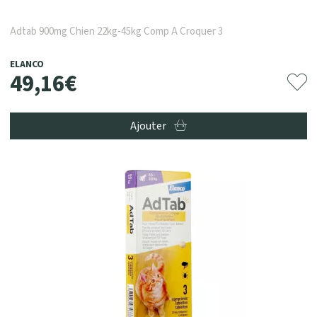
Adtab 900mg Chien 22kg-45kg Comp A Croquer 3
ELANCO
49
,
16
€
Ajouter