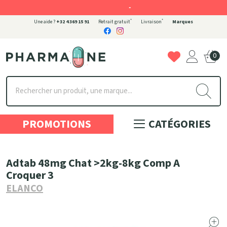
-
*
*
Une aide ?
+32 4 369 15 91
Retrait gratuit
Livraison
Marques
0
Pharmaone Votre pharmacie en ligne à votre service
PROMOTIONS
CATÉGORIES
Adtab 48mg Chat >2kg-8kg Comp A
Croquer 3
ELANCO