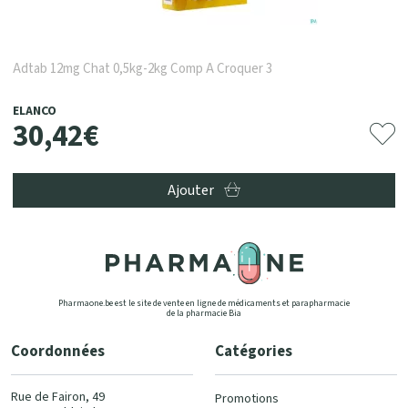
Adtab 12mg Chat 0,5kg-2kg Comp A Croquer 3
ELANCO
30
,
42
€
Ajouter
Pharmaone.be est le site de vente en ligne de médicaments et parapharmacie
de la pharmacie Bia
Coordonnées
Catégories
Rue de Fairon, 49
Promotions