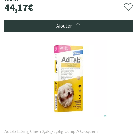
44
,
17
€
Ajouter
Adtab 112mg Chien 2,5kg-5,5kg Comp A Croquer 3