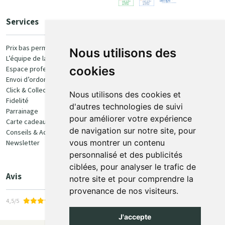
Services
Paiement
Prix bas permanent
Nous utilisons des
L’équipe de la pharmacie
100% sécurisé
cookies
Espace professionnel
Envoi d’ordonnance
Click & Collect
Nous utilisons des cookies et
Fidelité
d'autres technologies de suivi
Parrainage
pour améliorer votre expérience
Carte cadeau
Retrait et livraison
de navigation sur notre site, pour
Conseils & Actualités
vous montrer un contenu
Newsletter
Retrait en Click & Collect
personnalisé et des publicités
Livraison à domicile
ciblées, pour analyser le trafic de
Livraison en Point Relais
Avis
notre site et pour comprendre la
provenance de nos visiteurs.
4,5/5
J'accepte