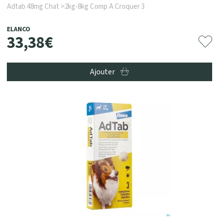
Adtab 48mg Chat >2kg-8kg Comp A Croquer 3
ELANCO
33
,
38
€
Ajouter