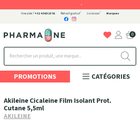
-
*
*
Une aide ?
+32 4 369 15 91
Retrait gratuit
Livraison
Marques
0
Pharmaone Votre pharmacie en ligne à votre service
PROMOTIONS
CATÉGORIES
Akileine Cicaleine Film Isolant Prot.
Cutane 5,5ml
AKILEINE