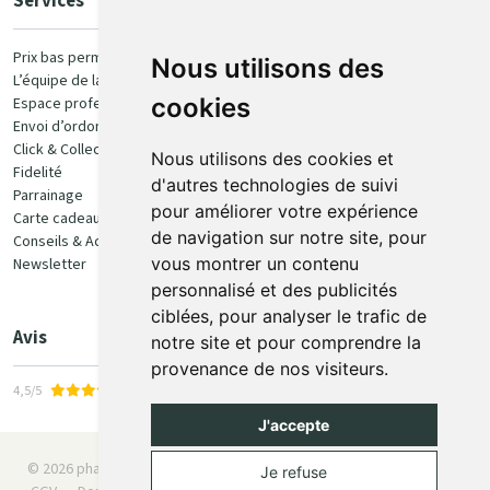
Services
Paiement
Prix bas permanent
Nous utilisons des
L’équipe de la pharmacie
100% sécurisé
cookies
Espace professionnel
Envoi d’ordonnance
Click & Collect
Nous utilisons des cookies et
Fidelité
d'autres technologies de suivi
Parrainage
pour améliorer votre expérience
Carte cadeau
Retrait et livraison
de navigation sur notre site, pour
Conseils & Actualités
vous montrer un contenu
Newsletter
Retrait en Click & Collect
personnalisé et des publicités
Livraison à domicile
ciblées, pour analyser le trafic de
Livraison en Point Relais
Avis
notre site et pour comprendre la
provenance de nos visiteurs.
4,5/5
J'accepte
© 2026 pharmaone.be
Tous droits réservés
Mentions légales
Je refuse