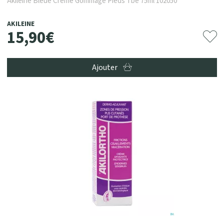
Akileine Bleue Creme Gommage Pieds Tbe 75ml 102050
AKILEINE
15
,
90
€
Ajouter