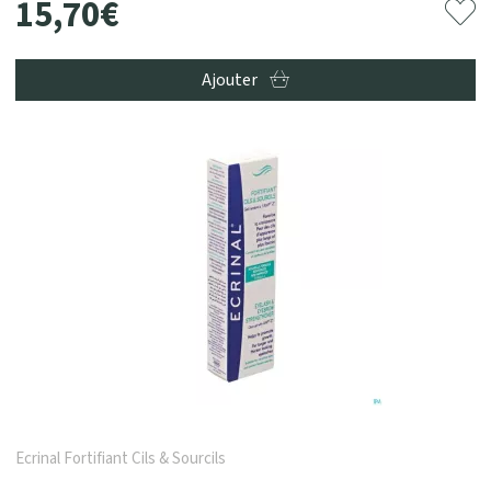
15
,
70
€
Ajouter
Ecrinal Fortifiant Cils & Sourcils