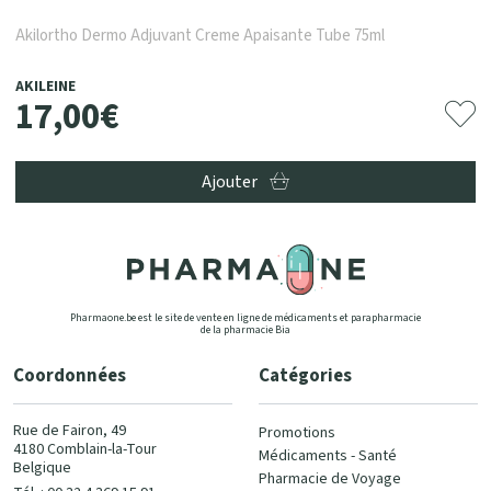
Akilortho Dermo Adjuvant Creme Apaisante Tube 75ml
AKILEINE
17
,
00
€
Ajouter
Pharmaone.be est le site de vente en ligne de médicaments et parapharmacie
de la pharmacie Bia
Coordonnées
Catégories
Rue de Fairon, 49
Promotions
4180 Comblain-la-Tour
Médicaments - Santé
Belgique
Pharmacie de Voyage