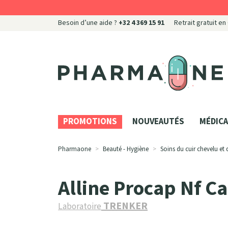
Besoin d’une aide ?
+32 4 369 15 91
Retrait gratuit en
Pharmaone Votre pharmacie en ligne à votre servi
PROMOTIONS
NOUVEAUTÉS
MÉDICA
Pharmaone
Beauté - Hygiène
Soins du cuir chevelu et
Alline Procap Nf C
TRENKER
Laboratoire