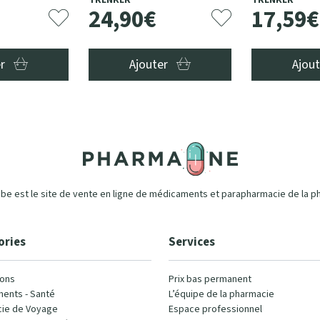
TRENKER
TRENKER
24
,
90
€
17
,
59
€
er
Ajouter
Ajou
e est le site de vente en ligne de médicaments et parapharmacie de la p
ories
Services
ons
Prix bas permanent
ents - Santé
L’équipe de la pharmacie
ie de Voyage
Espace professionnel