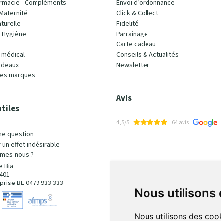
rmacie - Compléments
Envoi d’ordonnance
Maternité
Click & Collect
turelle
Fidelité
- Hygiène
Parrainage
Carte cadeau
l médical
Conseils & Actualités
adeaux
Newsletter
les marques
Avis
utiles
4,5/5
64 avis
ne question
 un effet indésirable
mes-nous ?
e Bia
401
prise BE 0479 933 333
Nous utilisons
Nous utilisons des cook