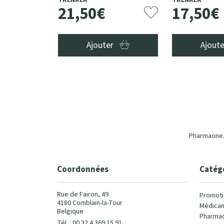
TRENKER
TRENKER
21
,
50
€
17
,
50
€
Ajouter
Ajout
Pharmaone.b
Coordonnées
Catég
Rue de Fairon, 49
Promoti
4180 Comblain-la-Tour
Médicam
Belgique
Pharmac
Tél. : 00 32 4 369 15 91