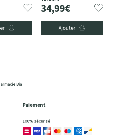
TRENKER
34
,
99
€
ter
Ajouter
harmacie Bia
Paiement
100% sécurisé