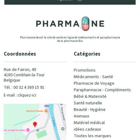
Pharmaone.be est le site de vente en ligne de médicaments et parapharmacie
de la pharmacie Bia
Coordonnées
Catégories
Rue de Fairon, 49
Promotions
4180 Comblain-la-Tour
Médicaments - Santé
Belgique
Pharmacie de Voyage
Tél. : 00 32 4 369 15 91
Parapharmacie - Compléments
E-mail :
cliquez-ici
Bébé & Maternité
Santé naturelle
Beauté - Hygiène
Animaux
Matériel médical
idées cadeaux
Toutes les marques