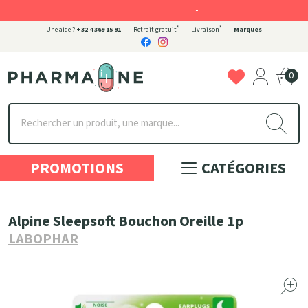
-
*
*
Une aide ?
+32 4 369 15 91
Retrait gratuit
Livraison
Marques
0
Pharmaone Votre pharmacie en ligne à votre service
PROMOTIONS
CATÉGORIES
Alpine Sleepsoft Bouchon Oreille 1p
LABOPHAR