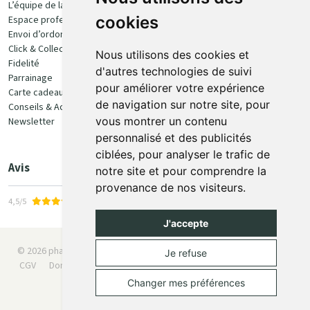
L’équipe de la pharmacie
100% sécurisé
cookies
Espace professionnel
Envoi d’ordonnance
Click & Collect
Nous utilisons des cookies et
Fidelité
d'autres technologies de suivi
Parrainage
pour améliorer votre expérience
Carte cadeau
Retrait et livraison
de navigation sur notre site, pour
Conseils & Actualités
vous montrer un contenu
Newsletter
Retrait en Click & Collect
personnalisé et des publicités
Livraison à domicile
ciblées, pour analyser le trafic de
Livraison en Point Relais
Avis
notre site et pour comprendre la
provenance de nos visiteurs.
4,5/5
J'accepte
© 2026 pharmaone.be
Tous droits réservés
Mentions légales
Je refuse
CGV
Données personnelles
Cookies
Préférences Cookies
Apotekisto
Changer mes préférences