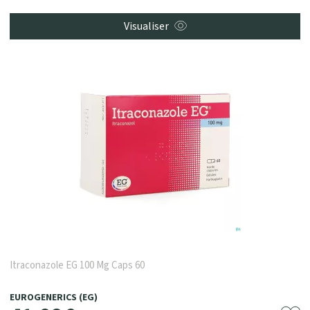
Visualiser
Itraconazole EG 100 Mg Caps 60
EUROGENERICS (EG)