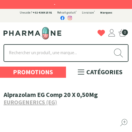
-
*
*
Une aide ?
+32 4 369 15 91
Retrait gratuit
Livraison
Marques
0
Pharmaone Votre pharmacie en ligne à votre service
PROMOTIONS
CATÉGORIES
Alprazolam EG Comp 20 X 0,50Mg
EUROGENERICS (EG)