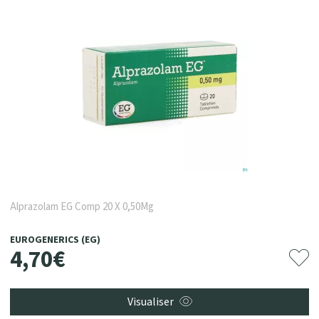
Alprazolam EG Comp 20 X 0,50Mg
EUROGENERICS (EG)
4
,
70
€
Visualiser