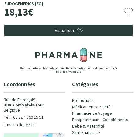
EUROGENERICS (EG)
18
,
13
€
Visualiser
Pharmaone.be est le site de vente en ligne de médicaments et parapharmacie
de la pharmacie Bia
Coordonnées
Catégories
Rue de Fairon, 49
Promotions
4180 Comblain-la-Tour
Médicaments - Santé
Belgique
Pharmacie de Voyage
Tél. : 00 32 4 369 15 91
Parapharmacie - Compléments
E-mail :
cliquez-ici
Bébé & Maternité
Santé naturelle