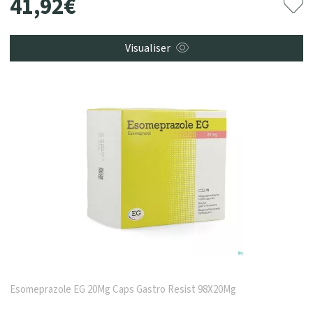
41
,
92
€
Visualiser
Esomeprazole EG 20Mg Caps Gastro Resist 98X20Mg