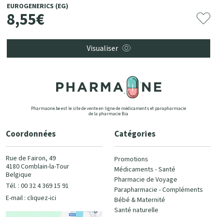
EUROGENERICS (EG)
8
,
55
€
Visualiser
Pharmaone.be est le site de vente en ligne de médicaments et parapharmacie
de la pharmacie Bia
Coordonnées
Catégories
Rue de Fairon, 49
Promotions
4180 Comblain-la-Tour
Médicaments - Santé
Belgique
Pharmacie de Voyage
Tél. : 00 32 4 369 15 91
Parapharmacie - Compléments
E-mail :
cliquez-ici
Bébé & Maternité
Santé naturelle