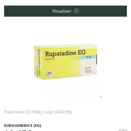
Visualiser
Rupatadine EG 10Mg Comp 100X10Mg
EUROGENERICS (EG)