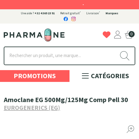
-
*
*
Une aide ?
+32 4 369 15 91
Retrait gratuit
Livraison
Marques
0
Pharmaone Votre pharmacie en ligne à votre service
PROMOTIONS
CATÉGORIES
Amoclane EG 500Mg/125Mg Comp Pell 30
EUROGENERICS (EG)