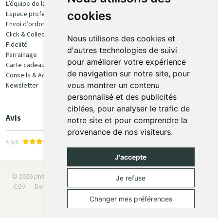
L’équipe de la pharmacie
100% sécurisé
cookies
Espace professionnel
Envoi d’ordonnance
Click & Collect
Nous utilisons des cookies et
Fidelité
d'autres technologies de suivi
Parrainage
pour améliorer votre expérience
Carte cadeau
Retrait et livraison
de navigation sur notre site, pour
Conseils & Actualités
vous montrer un contenu
Newsletter
Retrait en Click & Collect
personnalisé et des publicités
Livraison à domicile
ciblées, pour analyser le trafic de
Livraison en Point Relais
Avis
notre site et pour comprendre la
provenance de nos visiteurs.
4,5/5
J'accepte
© 2026 pharmaone.be
Tous droits réservés
Mentions légales
Je refuse
CGV
Données personnelles
Cookies
Préférences Cookies
Apotekisto
Changer mes préférences