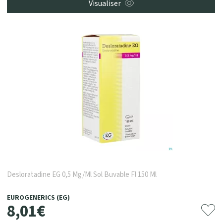
Visualiser
Desloratadine EG 0,5 Mg/Ml Sol Buvable Fl 150 Ml
EUROGENERICS (EG)
8
,
01
€