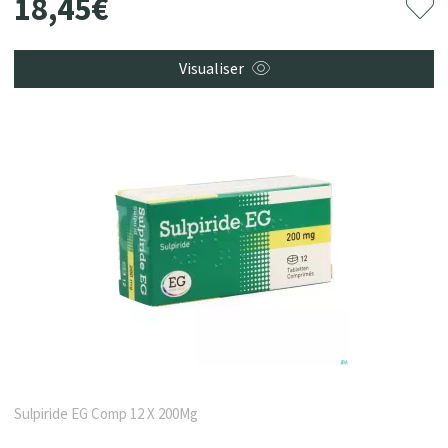
18
,
45
€
Visualiser
Sulpiride EG Comp 12 X 200Mg