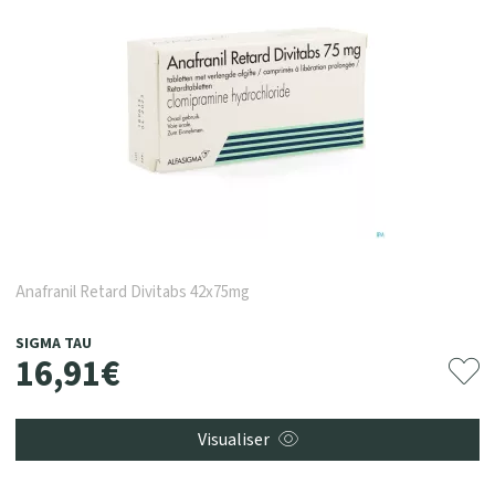
Anafranil Retard Divitabs 42x75mg
SIGMA TAU
16
,
91
€
Visualiser