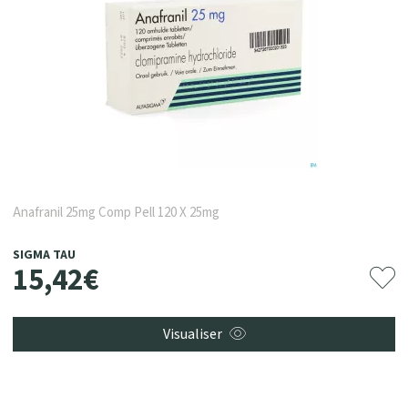
Anafranil 25mg Comp Pell 120 X 25mg
SIGMA TAU
15
,
42
€
Visualiser