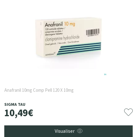
Anafranil 10mg Comp Pell 120 X 10mg
SIGMA TAU
10
,
49
€
Visualiser