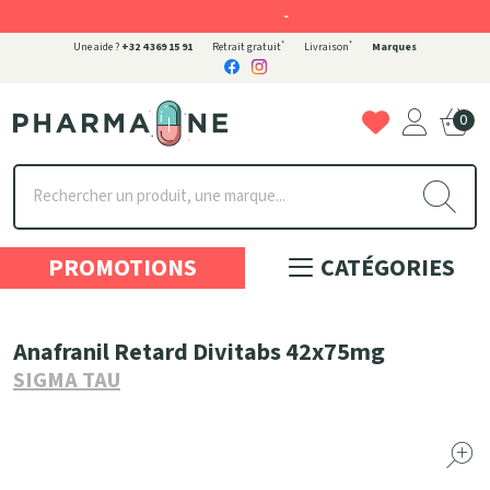
-
*
*
Une aide ?
+32 4 369 15 91
Retrait gratuit
Livraison
Marques
0
Pharmaone Votre pharmacie en ligne à votre service
PROMOTIONS
CATÉGORIES
Anafranil Retard Divitabs 42x75mg
SIGMA TAU