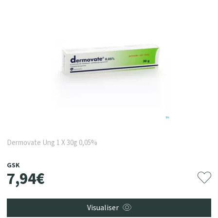
Dermovate Ung 1 X 30g 0,05%
GSK
7
,
94
€
Visualiser