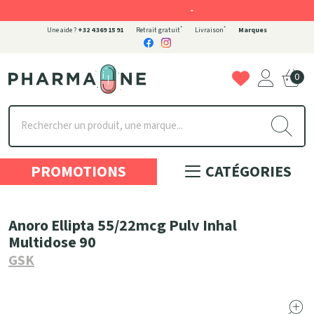
-
*
*
Une aide ?
+32 4 369 15 91
Retrait gratuit
Livraison
Marques
0
Pharmaone Votre pharmacie en ligne à votre service
PROMOTIONS
CATÉGORIES
Anoro Ellipta 55/22mcg Pulv Inhal
Multidose 90
GSK