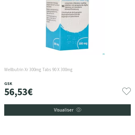
Wellbutrin Xr 300mg Tabs 90 X 300mg
GSK
56
,
53
€
Visualiser