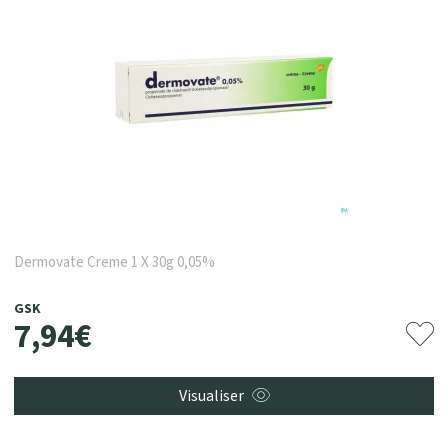
Dermovate Creme 1 X 30g 0,05%
GSK
7
,
94
€
Visualiser