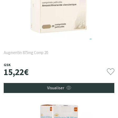
Augmentin 875mg Comp 20
GSK
15
,
22
€
Visualiser