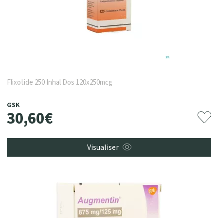
Flixotide 250 Inhal Dos 120x250mcg
GSK
30
,
60
€
Visualiser