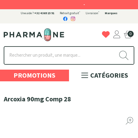
-
*
*
Une aide ?
+32 4 369 15 91
Retrait gratuit
Livraison
Marques
0
Pharmaone Votre pharmacie en ligne à votre service
PROMOTIONS
CATÉGORIES
Arcoxia 90mg Comp 28