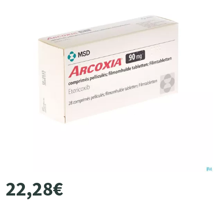
22
,
28
€