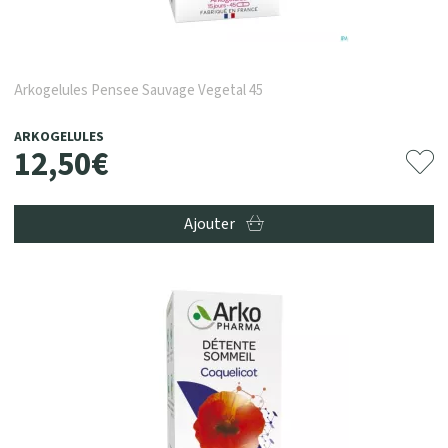
Arkogelules Pensee Sauvage Vegetal 45
ARKOGELULES
12
,
50
€
Ajouter