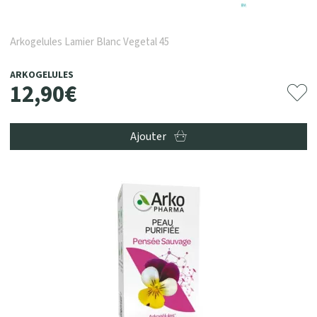
Arkogelules Lamier Blanc Vegetal 45
ARKOGELULES
12
,
90
€
Ajouter