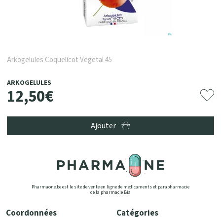
Arkogelules Coquelicot Vegetal 45
ARKOGELULES
12
,
50
€
Ajouter
Pharmaone.be est le site de vente en ligne de médicaments et parapharmacie
de la pharmacie Bia
Coordonnées
Catégories