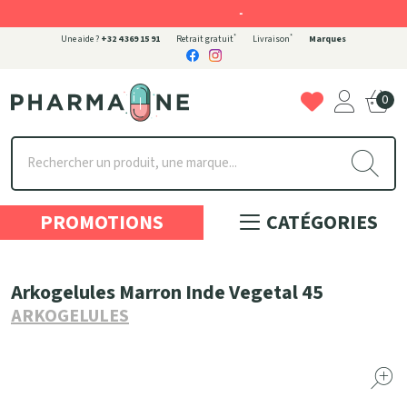
-
*
*
Une aide ?
+32 4 369 15 91
Retrait gratuit
Livraison
Marques
0
Pharmaone Votre pharmacie en ligne à votre service
PROMOTIONS
CATÉGORIES
Arkogelules Marron Inde Vegetal 45
ARKOGELULES