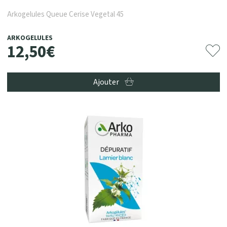
Arkogelules Queue Cerise Vegetal 45
ARKOGELULES
12
,
50
€
Ajouter