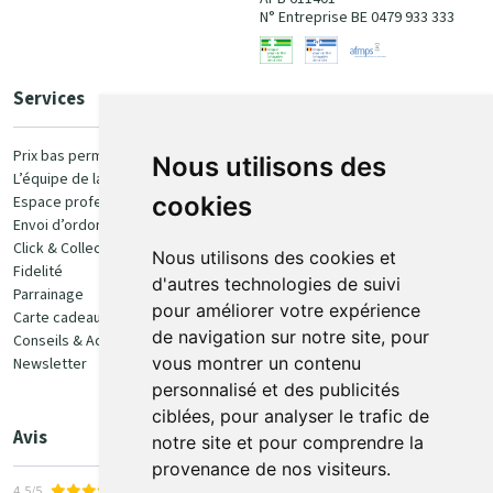
N° Entreprise BE 0479 933 333
Services
Paiement
Prix bas permanent
Nous utilisons des
L’équipe de la pharmacie
100% sécurisé
cookies
Espace professionnel
Envoi d’ordonnance
Click & Collect
Nous utilisons des cookies et
Fidelité
d'autres technologies de suivi
Parrainage
pour améliorer votre expérience
Carte cadeau
Retrait et livraison
de navigation sur notre site, pour
Conseils & Actualités
vous montrer un contenu
Newsletter
Retrait en Click & Collect
personnalisé et des publicités
Livraison à domicile
ciblées, pour analyser le trafic de
Livraison en Point Relais
Avis
notre site et pour comprendre la
provenance de nos visiteurs.
4,5/5