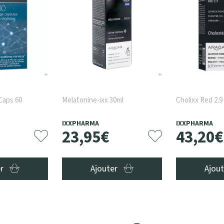
Caps 60
Melatonine-ixx 30ml
Cholixx Red 2.9
IXXPHARMA
IXXPHARMA
23
,
95
€
43
,
20
€
er
Ajouter
Ajou