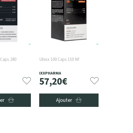
 Caps 240
Ubixx 100 Caps 150 Nf
IXXPHARMA
57
,
20
€
ter
Ajouter