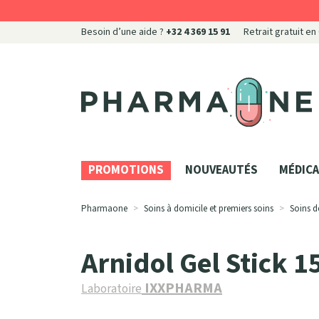
Besoin d’une aide ?
+32 4 369 15 91
Retrait gratuit en
Pharmaone Votre pharmacie en ligne à votre servi
PROMOTIONS
NOUVEAUTÉS
MÉDICA
Pharmaone
Soins à domicile et premiers soins
Soins d
Arnidol Gel Stick 
IXXPHARMA
Laboratoire