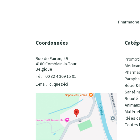
Pharmaone.b
Coordonnées
Catég
Rue de Fairon, 49
Promoti
4180 Comblain-la-Tour
Médicam
Belgique
Pharmac
Tél. : 00 32 4 369 15 91
Parapha
E-mail :
cliquez-ici
Bébé & 
Santé na
Beauté 
Animaux
Matérie
idées c
Toutes 