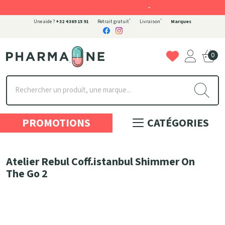
-
*
*
Une aide ?
+32 4 369 15 91
Retrait gratuit
Livraison
Marques
0
Pharmaone Votre pharmacie en ligne à votre service
PROMOTIONS
CATÉGORIES
Atelier Rebul Coff.istanbul Shimmer On
The Go 2