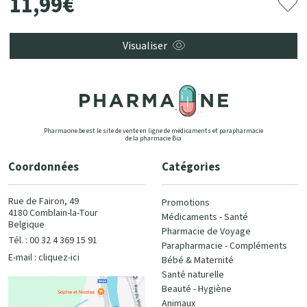
11
,
99
€
Visualiser
Pharmaone.be est le site de vente en ligne de médicaments et parapharmacie
de la pharmacie Bia
Coordonnées
Catégories
Rue de Fairon, 49
Promotions
4180 Comblain-la-Tour
Médicaments - Santé
Belgique
Pharmacie de Voyage
Tél. : 00 32 4 369 15 91
Parapharmacie - Compléments
E-mail :
cliquez-ici
Bébé & Maternité
Santé naturelle
Beauté - Hygiène
Animaux