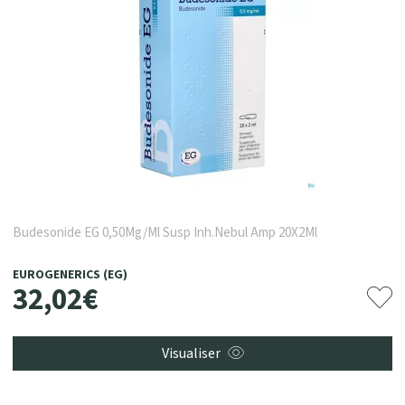
Budesonide EG 0,50Mg/Ml Susp Inh.Nebul Amp 20X2Ml
EUROGENERICS (EG)
32
,
02
€
Visualiser