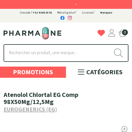
-
*
*
Une aide ?
+32 4 369 15 91
Retrait gratuit
Livraison
Marques
0
Pharmaone Votre pharmacie en ligne à votre service
PROMOTIONS
CATÉGORIES
Atenolol Chlortal EG Comp
98X50Mg/12,5Mg
EUROGENERICS (EG)