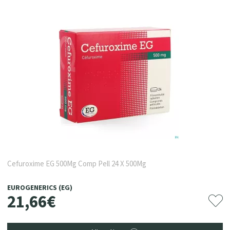
Cefuroxime EG 500Mg Comp Pell 24 X 500Mg
EUROGENERICS (EG)
21
,
66
€