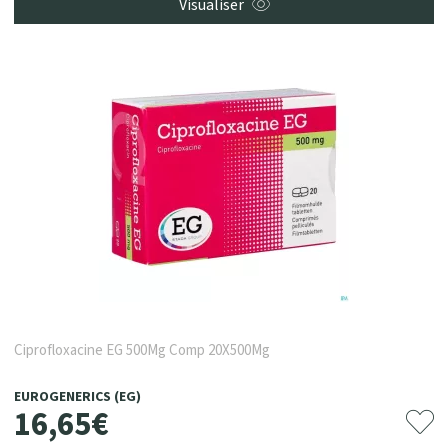
Visualiser
Ciprofloxacine EG 500Mg Comp 20X500Mg
EUROGENERICS (EG)
16
,
65
€