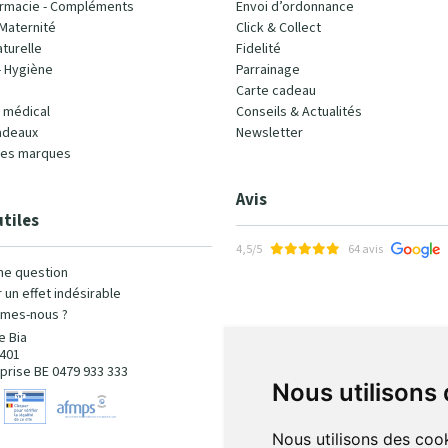
rmacie - Compléments
Envoi d’ordonnance
Maternité
Click & Collect
turelle
Fidelité
- Hygiène
Parrainage
Carte cadeau
l médical
Conseils & Actualités
adeaux
Newsletter
les marques
Avis
utiles
4,5/5
64 avis
ne question
 un effet indésirable
mes-nous ?
e Bia
401
prise BE 0479 933 333
Nous utilisons
Nous utilisons des cook