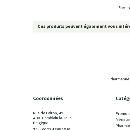
Photo 
Ces produits peuvent également vous intére
Pharmaone.b
Coordonnées
Catég
Rue de Fairon, 49
Promoti
4180 Comblain-la-Tour
Médicam
Belgique
Pharmac
Tél. : 00 32 4 369 15 91