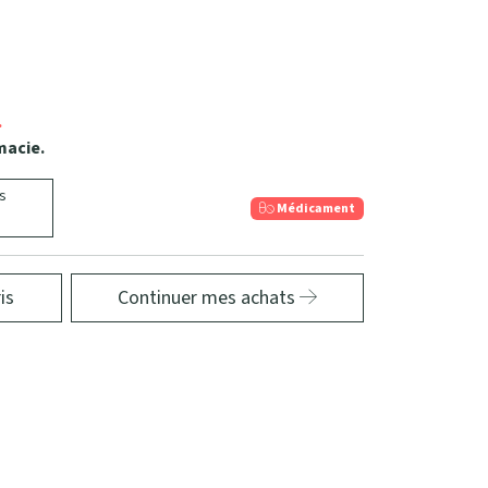
.
macie.
s
Médicament
is
Continuer mes achats