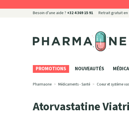
Besoin d’une aide ?
+32 4 369 15 91
Retrait gratuit en
Pharmaone Votre pharmacie en ligne à votre servi
PROMOTIONS
NOUVEAUTÉS
MÉDICA
Pharmaone
Médicaments - Santé
Coeur et système vas
Atorvastatine Viatr