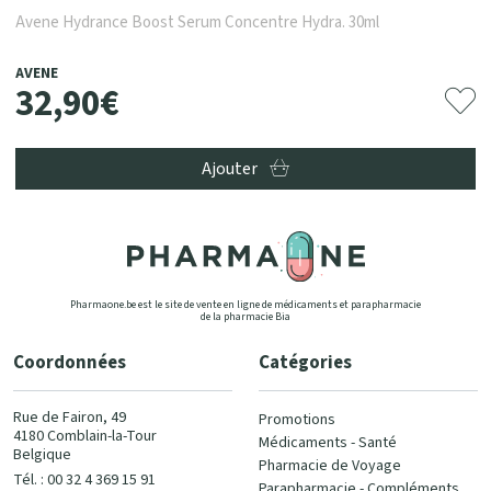
Avene Hydrance Boost Serum Concentre Hydra. 30ml
AVENE
32
,
90
€
Ajouter
Pharmaone.be est le site de vente en ligne de médicaments et parapharmacie
de la pharmacie Bia
Coordonnées
Catégories
Rue de Fairon, 49
Promotions
4180 Comblain-la-Tour
Médicaments - Santé
Belgique
Pharmacie de Voyage
Tél. : 00 32 4 369 15 91
Parapharmacie - Compléments