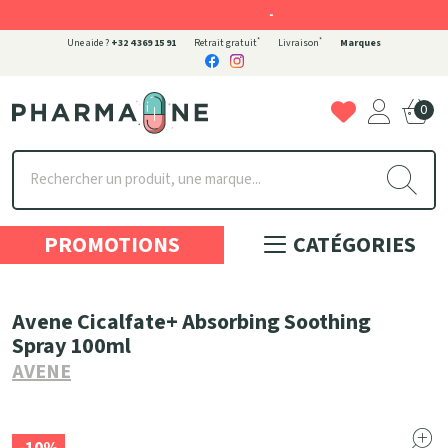
-
*
*
Une aide ?
+32 4 369 15 91
Retrait gratuit
Livraison
Marques
0
Pharmaone Votre pharmacie en ligne à votre service
PROMOTIONS
CATÉGORIES
Avene Cicalfate+ Absorbing Soothing
Spray 100ml
AVENE