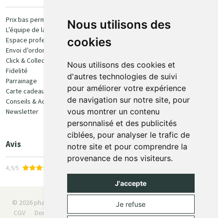
Paiement
Prix bas permanent
Nous utilisons des
L’équipe de la pharmacie
100% sécurisé
cookies
Espace professionnel
Envoi d’ordonnance
Click & Collect
Nous utilisons des cookies et
Fidelité
d'autres technologies de suivi
Parrainage
pour améliorer votre expérience
Carte cadeau
Retrait et livraison
de navigation sur notre site, pour
Conseils & Actualités
vous montrer un contenu
Newsletter
Retrait en Click & Collect
personnalisé et des publicités
Livraison à domicile
ciblées, pour analyser le trafic de
Livraison en Point Relais
Avis
notre site et pour comprendre la
provenance de nos visiteurs.
4,5/5
J'accepte
© 2026 pharmaone.be
Tous droits réservés
Mentions légales
Je refuse
CGV
Données personnelles
Cookies
Préférences Cookies