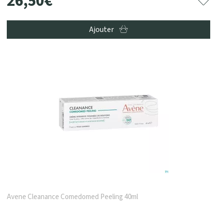
26
,
50
€
Ajouter
Avene Cleanance Comedomed Peeling 40ml