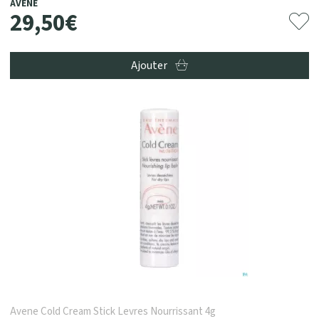
AVENE
29
,
50
€
Ajouter
Avene Cold Cream Stick Levres Nourrissant 4g