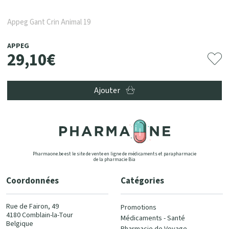
Appeg Gant Crin Animal 19
APPEG
29
,
10
€
Ajouter
Pharmaone.be est le site de vente en ligne de médicaments et parapharmacie
de la pharmacie Bia
Coordonnées
Catégories
Rue de Fairon, 49
Promotions
4180 Comblain-la-Tour
Médicaments - Santé
Belgique