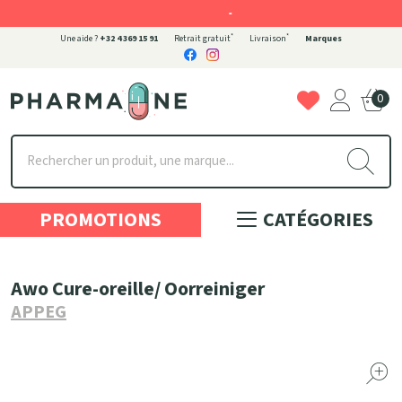
-
*
*
Une aide ?
+32 4 369 15 91
Retrait gratuit
Livraison
Marques
0
Pharmaone Votre pharmacie en ligne à votre service
PROMOTIONS
CATÉGORIES
Awo Cure-oreille/ Oorreiniger
APPEG