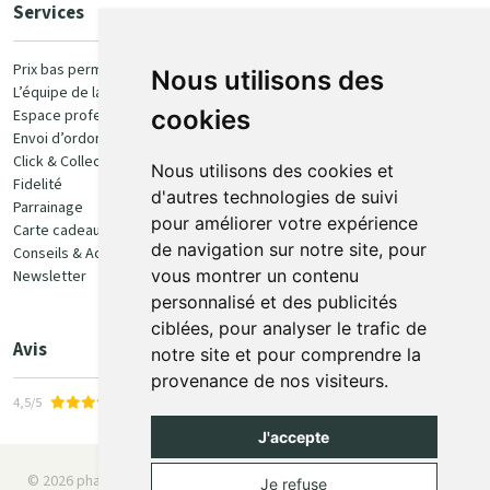
Services
Paiement
Prix bas permanent
Nous utilisons des
L’équipe de la pharmacie
100% sécurisé
cookies
Espace professionnel
Envoi d’ordonnance
Click & Collect
Nous utilisons des cookies et
Fidelité
d'autres technologies de suivi
Parrainage
pour améliorer votre expérience
Carte cadeau
Retrait et livraison
de navigation sur notre site, pour
Conseils & Actualités
vous montrer un contenu
Newsletter
Retrait en Click & Collect
personnalisé et des publicités
Livraison à domicile
ciblées, pour analyser le trafic de
Livraison en Point Relais
Avis
notre site et pour comprendre la
provenance de nos visiteurs.
4,5/5
J'accepte
© 2026 pharmaone.be
Tous droits réservés
Mentions légales
Je refuse