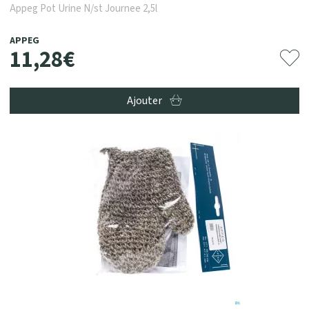
Appeg Pot Urine N/st Journee 2,5l
APPEG
11
,
28
€
Ajouter