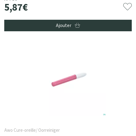
5
,
87
€
Ajouter
Awo Cure-oreille/ Oorreiniger