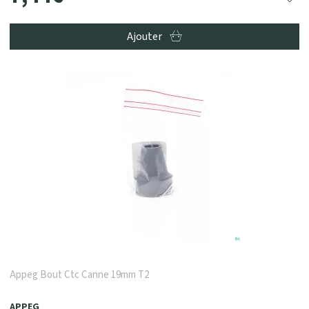
Ajouter
Appeg Bout Ctc Canne 19mm T2
APPEG