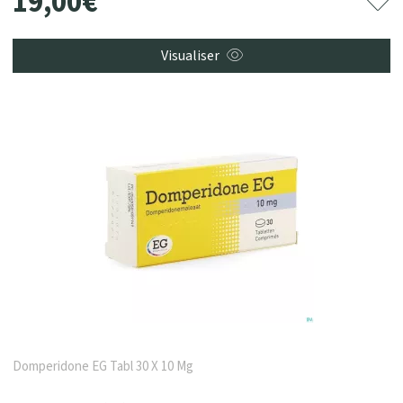
19
,
00
€
Visualiser
Domperidone EG Tabl 30 X 10 Mg