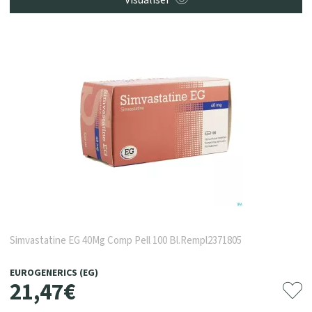
Simvastatine EG 40Mg Comp Pell 100 Bl.Rempl2371805
EUROGENERICS (EG)
21
,
47
€