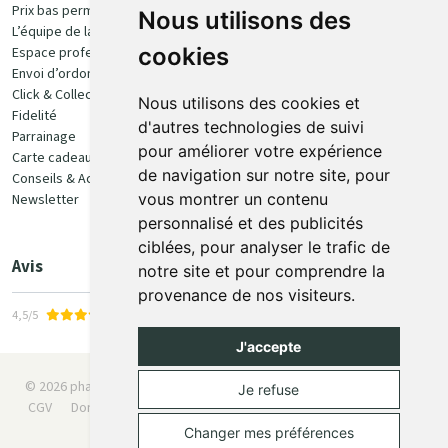
Prix bas permanent
Nous utilisons des
L’équipe de la pharmacie
100% sécurisé
cookies
Espace professionnel
Envoi d’ordonnance
Click & Collect
Nous utilisons des cookies et
Fidelité
d'autres technologies de suivi
Parrainage
pour améliorer votre expérience
Carte cadeau
Retrait et livraison
de navigation sur notre site, pour
Conseils & Actualités
vous montrer un contenu
Newsletter
Retrait en Click & Collect
personnalisé et des publicités
Livraison à domicile
ciblées, pour analyser le trafic de
Livraison en Point Relais
Avis
notre site et pour comprendre la
provenance de nos visiteurs.
4,5/5
J'accepte
© 2026 pharmaone.be
Tous droits réservés
Mentions légales
Je refuse
CGV
Données personnelles
Cookies
Préférences Cookies
Apotekisto
Changer mes préférences