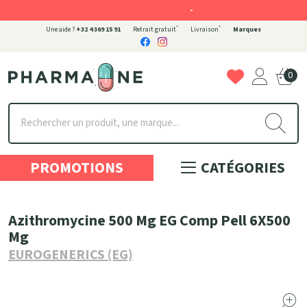
-
*
*
Une aide ?
+32 4 369 15 91
Retrait gratuit
Livraison
Marques
0
Pharmaone Votre pharmacie en ligne à votre service
PROMOTIONS
CATÉGORIES
Azithromycine 500 Mg EG Comp Pell 6X500
Mg
EUROGENERICS (EG)