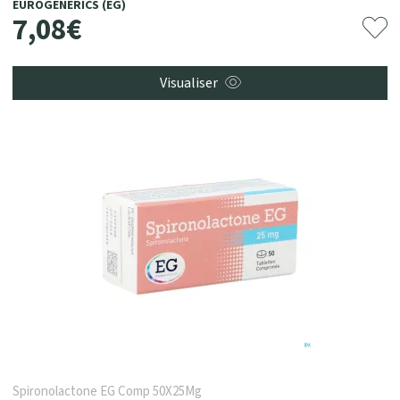
EUROGENERICS (EG)
7
,
08
€
Visualiser
Spironolactone EG Comp 50X25Mg