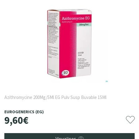
Azithromycine 200Mg/5Ml EG Pulv Susp Buvable 15Ml
EUROGENERICS (EG)
9
,
60
€
Visualiser