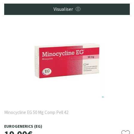
Visualiser
Minocycline EG 50 Mg Comp Pell 42
EUROGENERICS (EG)