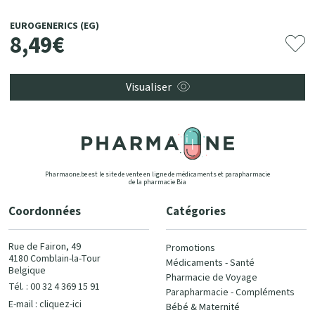
EUROGENERICS (EG)
8
,
49
€
Visualiser
Pharmaone.be est le site de vente en ligne de médicaments et parapharmacie
de la pharmacie Bia
Coordonnées
Catégories
Rue de Fairon, 49
Promotions
4180 Comblain-la-Tour
Médicaments - Santé
Belgique
Pharmacie de Voyage
Tél. : 00 32 4 369 15 91
Parapharmacie - Compléments
E-mail :
cliquez-ici
Bébé & Maternité