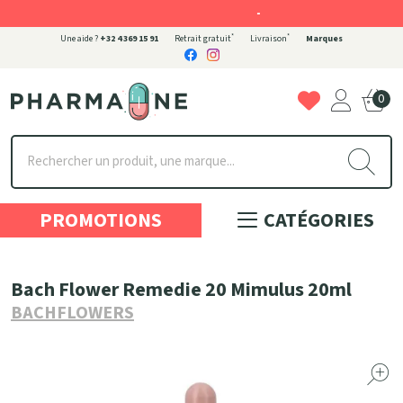
-
*
*
Une aide ?
+32 4 369 15 91
Retrait gratuit
Livraison
Marques
0
Pharmaone Votre pharmacie en ligne à votre service
PROMOTIONS
CATÉGORIES
Bach Flower Remedie 20 Mimulus 20ml
BACHFLOWERS