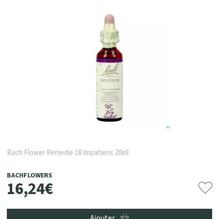
Bach Flower Remedie 18 Impatiens 20ml
BACHFLOWERS
16
,
24
€
Ajouter