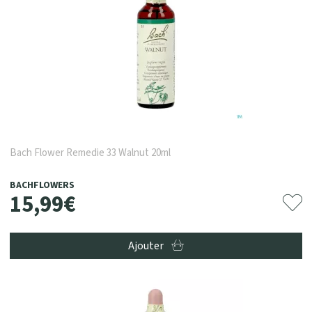
Bach Flower Remedie 33 Walnut 20ml
BACHFLOWERS
15
,
99
€
Ajouter