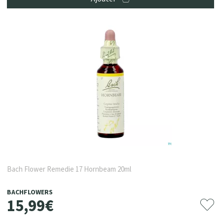
Bach Flower Remedie 17 Hornbeam 20ml
BACHFLOWERS
15
,
99
€