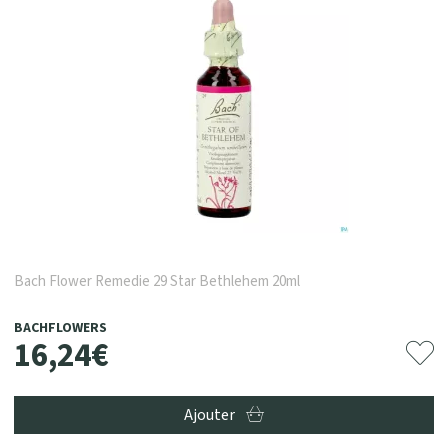
Bach Flower Remedie 29 Star Bethlehem 20ml
BACHFLOWERS
16
,
24
€
Ajouter