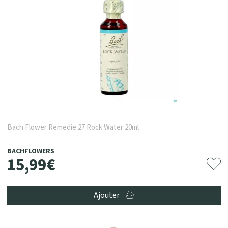
Bach Flower Remedie 27 Rock Water 20ml
BACHFLOWERS
15
,
99
€
Ajouter