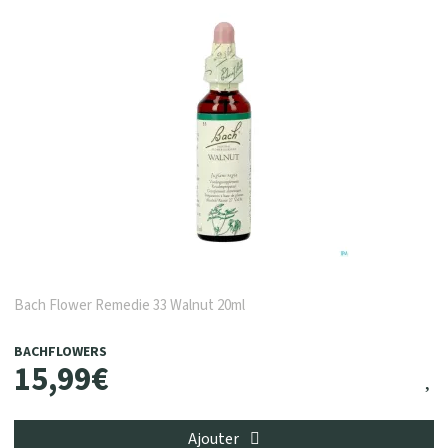
Bach Flower Remedie 33 Walnut 20ml
BACHFLOWERS
15
,
99
€
Ajouter