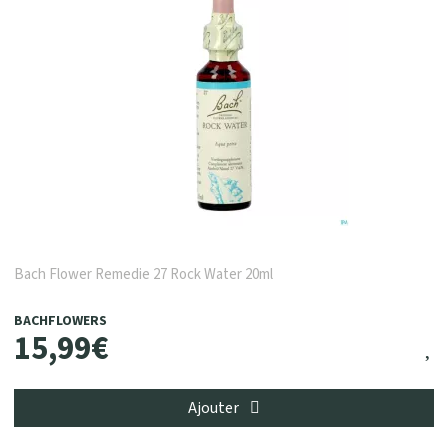
Bach Flower Remedie 27 Rock Water 20ml
BACHFLOWERS
15
,
99
€
Ajouter