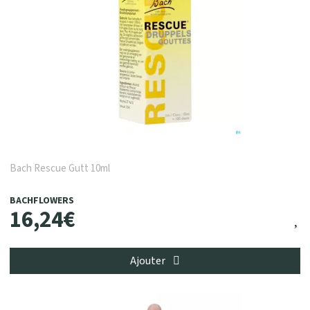
Bach Rescue Gutt 10ml
BACHFLOWERS
16
,
24
€
Ajouter