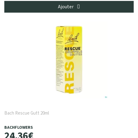
Ajouter
Bach Rescue Gutt 20ml
BACHFLOWERS
24
,
36
€