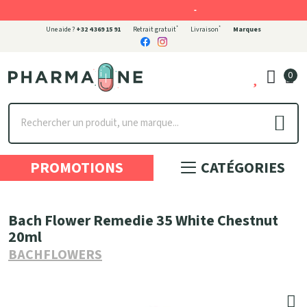
-
*
*
Une aide ?
+32 4 369 15 91
Retrait gratuit
Livraison
Marques
0
Pharmaone Votre pharmacie en ligne à votre service
PROMOTIONS
CATÉGORIES
Bach Flower Remedie 35 White Chestnut
20ml
BACHFLOWERS