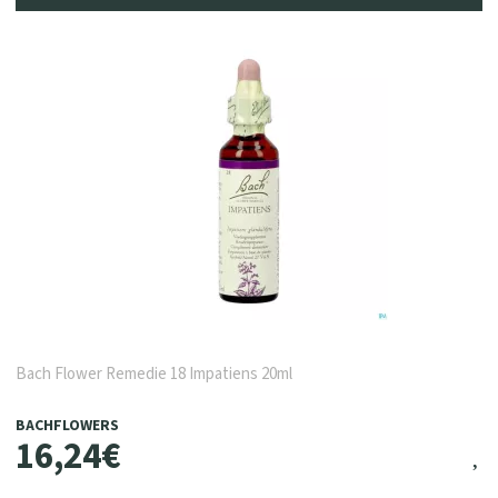
Bach Flower Remedie 18 Impatiens 20ml
BACHFLOWERS
16
,
24
€