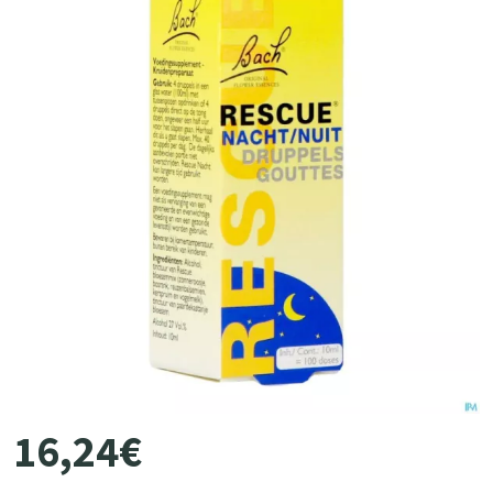
16
,
24
€