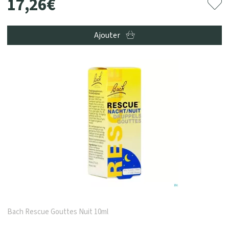
17
,
26
€
Ajouter
Bach Rescue Gouttes Nuit 10ml