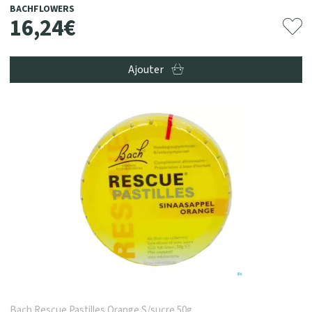
BACHFLOWERS
16
,
24
€
Ajouter
Bach Rescue Pastilles Orange S/sucre 50g