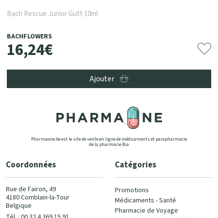
Bach Rescue Junior Gutt 10ml
BACHFLOWERS
16
,
24
€
Ajouter
Pharmaone.be est le site de vente en ligne de médicaments et parapharmacie
de la pharmacie Bia
Coordonnées
Catégories
Rue de Fairon, 49
Promotions
4180 Comblain-la-Tour
Médicaments - Santé
Belgique
Pharmacie de Voyage
Tél. : 00 32 4 369 15 91