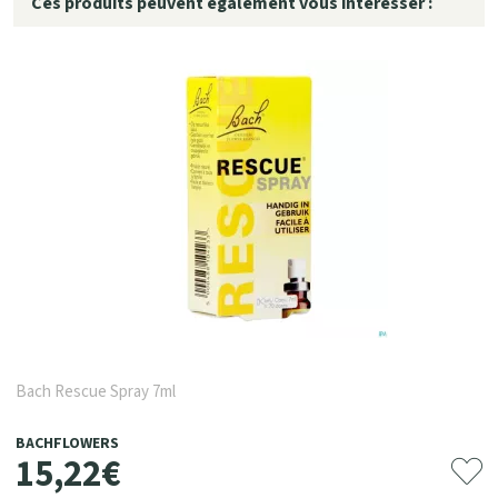
Ces produits peuvent également vous intéresser :
Bach Rescue Spray 7ml
BACHFLOWERS
15
,
22
€