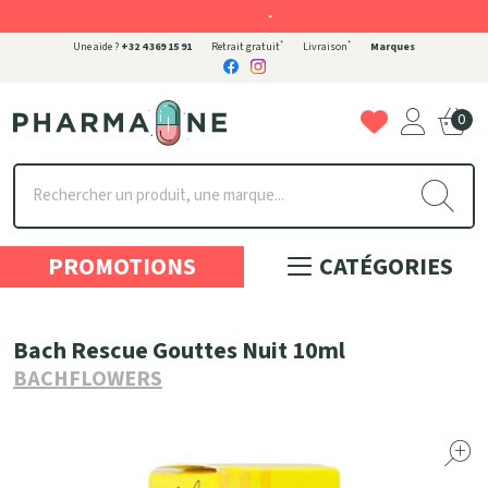
-
*
*
Une aide ?
+32 4 369 15 91
Retrait gratuit
Livraison
Marques
0
Pharmaone Votre pharmacie en ligne à votre service
PROMOTIONS
CATÉGORIES
Bach Rescue Gouttes Nuit 10ml
BACHFLOWERS