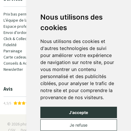
Paiement
Prix bas permanent
Nous utilisons des
L’équipe de la pharmacie
100% sécurisé
cookies
Espace professionnel
Envoi d’ordonnance
Click & Collect
Nous utilisons des cookies et
Fidelité
d'autres technologies de suivi
Parrainage
pour améliorer votre expérience
Carte cadeau
Retrait et livraison
de navigation sur notre site, pour
Conseils & Actualités
vous montrer un contenu
Newsletter
Retrait en Click & Collect
personnalisé et des publicités
Livraison à domicile
ciblées, pour analyser le trafic de
Livraison en Point Relais
Avis
notre site et pour comprendre la
provenance de nos visiteurs.
4,5/5
J'accepte
© 2026 pharmaone.be
Tous droits réservés
Mentions légales
Je refuse
CGV
Données personnelles
Cookies
Préférences Cookies