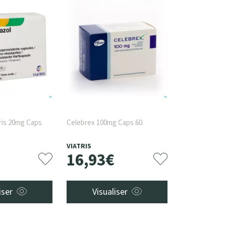
ris 20mg Caps
Celebrex 100mg Caps 60
VIATRIS
16
,
93
€
iser
Visualiser