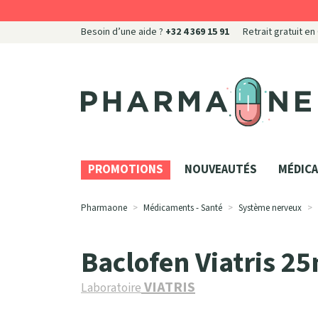
Besoin d’une aide ?
+32 4 369 15 91
Retrait gratuit en
Pharmaone Votre pharmacie en ligne à votre servi
PROMOTIONS
NOUVEAUTÉS
MÉDICA
Pharmaone
Médicaments - Santé
Système nerveux
Baclofen Viatris 
VIATRIS
Laboratoire