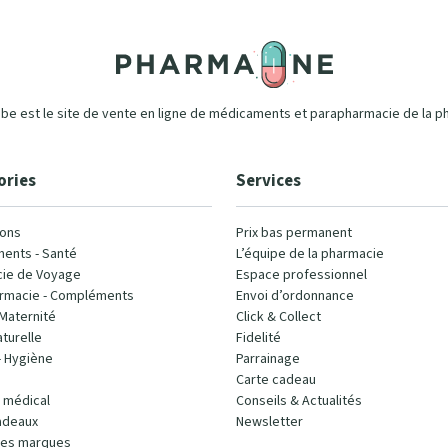
e est le site de vente en ligne de médicaments et parapharmacie de la p
ories
Services
ons
Prix bas permanent
ents - Santé
L’équipe de la pharmacie
ie de Voyage
Espace professionnel
rmacie - Compléments
Envoi d’ordonnance
Maternité
Click & Collect
turelle
Fidelité
- Hygiène
Parrainage
Carte cadeau
l médical
Conseils & Actualités
adeaux
Newsletter
les marques