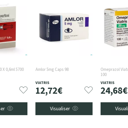
0 X 0,6ml 5700
Amlor 5mg Caps 98
Omeprazol Viat
100
VIATRIS
VIATRIS
12
,
72
€
24
,
68
€
ser
Visualiser
Visual