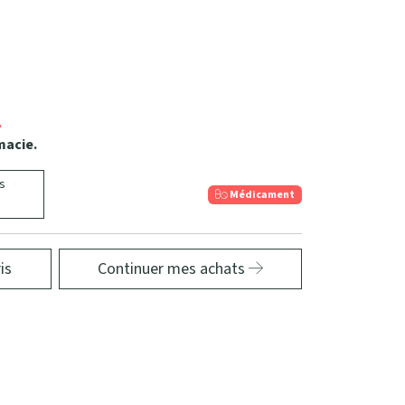
.
macie.
s
Médicament
is
Continuer mes achats