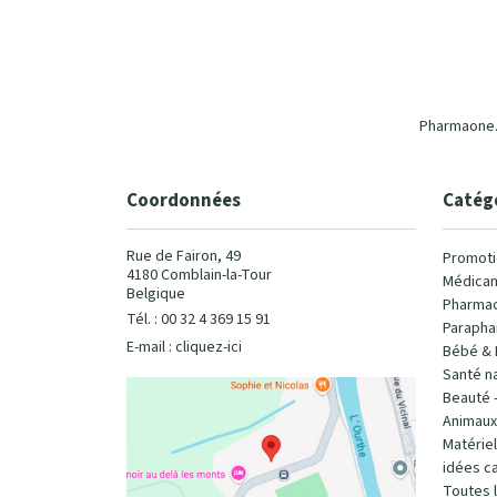
Pharmaone.b
Coordonnées
Catég
Rue de Fairon, 49
Promoti
4180 Comblain-la-Tour
Médicam
Belgique
Pharmac
Tél. : 00 32 4 369 15 91
Parapha
E-mail :
cliquez-ici
Bébé & 
Santé na
Beauté 
Animaux
Matérie
idées c
Toutes 