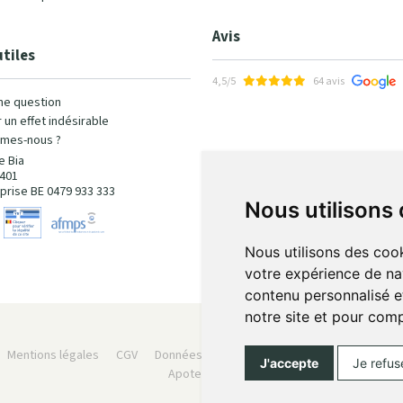
Avis
utiles
4,5/5
64 avis
ne question
 un effet indésirable
mes-nous ?
e Bia
401
prise BE 0479 933 333
Nous utilisons
Nous utilisons des cook
votre expérience de na
contenu personnalisé et
notre site et pour com
Mentions légales
CGV
Données personnelles
Cookies
Préféren
J'accepte
Je refus
Apotekisto