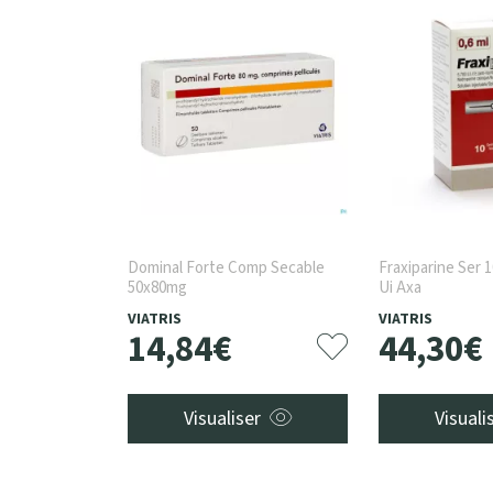
Dominal Forte Comp Secable
Fraxiparine Ser 1
50x80mg
Ui Axa
VIATRIS
VIATRIS
14
,
84
€
44
,
30
€
Visualiser
Visuali