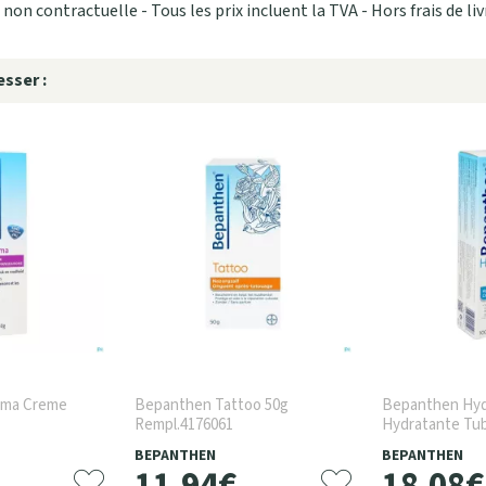
non contractuelle - Tous les prix incluent la TVA - Hors frais de liv
sser :
ema Creme
Bepanthen Tattoo 50g
Bepanthen Hyd
Rempl.4176061
Hydratante Tu
BEPANTHEN
BEPANTHEN
11
,
94
€
18
,
08
€