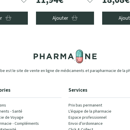
er
Ajouter
Ajou
e est le site de vente en ligne de médicaments et parapharmacie de la p
ories
Services
ons
Prix bas permanent
ents - Santé
L’équipe de la pharmacie
ie de Voyage
Espace professionnel
rmacie - Compléments
Envoi d’ordonnance
Maternité
Click & Collect