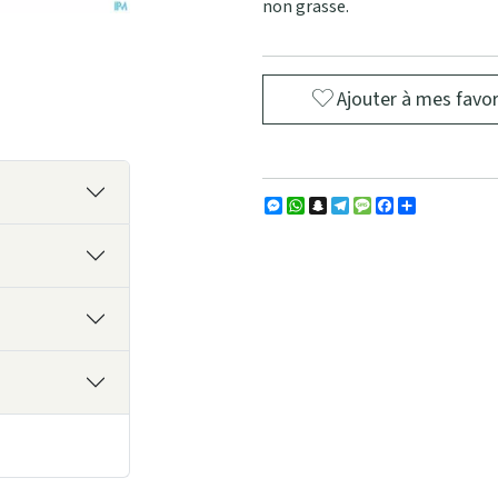
non grasse.
Ajouter à mes favor
Messenger
WhatsApp
Snapchat
Telegram
Message
Facebook
Partager