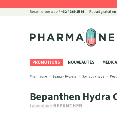
Besoin d’une aide ?
+32 4 369 15 91
Retrait gratuit en
Pharmaone Votre pharmacie en ligne à votre servi
PROMOTIONS
NOUVEAUTÉS
MÉDICA
Pharmaone
Beauté - Hygiène
Soins du visage
Peau
Bepanthen Hydra 
BEPANTHEN
Laboratoire