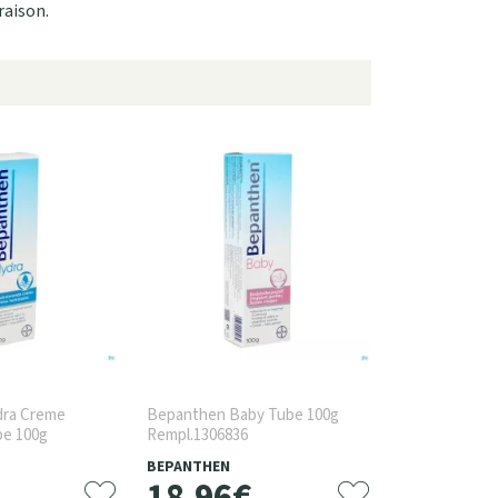
raison.
ra Creme
Bepanthen Baby Tube 100g
be 100g
Rempl.1306836
BEPANTHEN
18
,
96
€