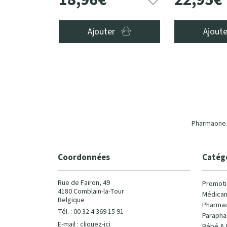
Ajouter
Ajout
Pharmaone.b
Coordonnées
Catég
Rue de Fairon, 49
Promoti
4180 Comblain-la-Tour
Médicam
Belgique
Pharmac
Tél. : 00 32 4 369 15 91
Parapha
E-mail :
cliquez-ici
Bébé & 