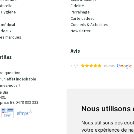
turelle
Fidelité
- Hygiène
Parrainage
Carte cadeau
l médical
Conseils & Actualités
adeaux
Newsletter
les marques
Avis
utiles
4,5/5
64 avis
ne question
 un effet indésirable
mes-nous ?
e Bia
401
prise BE 0479 933 333
Nous utilisons
Nous utilisons des cook
votre expérience de na