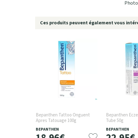
Photo 
Ces produits peuvent également vous intére
Bepanthen Tattoo Onguent
Bepanthen Ecz
Apres Tatouage 100g
Tube 50g
BEPANTHEN
BEPANTHEN
18
,
96
€
22
,
95
€