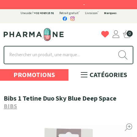
-
*
*
Une aide ?
+32 4 369 15 91
Retrait gratuit
Livraison
Marques
0
Pharmaone Votre pharmacie en ligne à votre service
PROMOTIONS
CATÉGORIES
Bibs 1 Tetine Duo Sky Blue Deep Space
BIBS