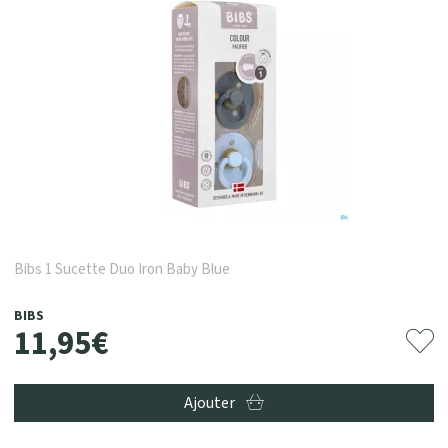
Bibs 1 Sucette Duo Iron Baby Blue
BIBS
11
,
95
€
Ajouter