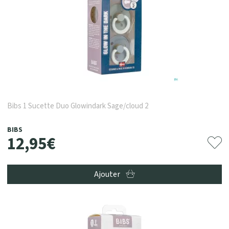
Bibs 1 Sucette Duo Glowindark Sage/cloud 2
BIBS
12
,
95
€
Ajouter