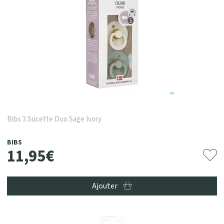
Bibs 3 Sucette Duo Sage Ivory
BIBS
11
,
95
€
Ajouter