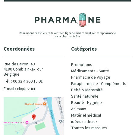
Pharmaone.be est le site de vente en ligne de médicaments et parapharmacie
de la pharmacie Bia
Coordonnées
Catégories
Rue de Fairon, 49
Promotions
4180 Comblain-la-Tour
Médicaments - Santé
Belgique
Pharmacie de Voyage
Tél. : 00 32 4 369 15 91
Parapharmacie - Compléments
E-mail :
cliquez-ici
Bébé & Maternité
Santé naturelle
Beauté - Hygiène
Animaux
Matériel médical
idées cadeaux
Toutes les marques