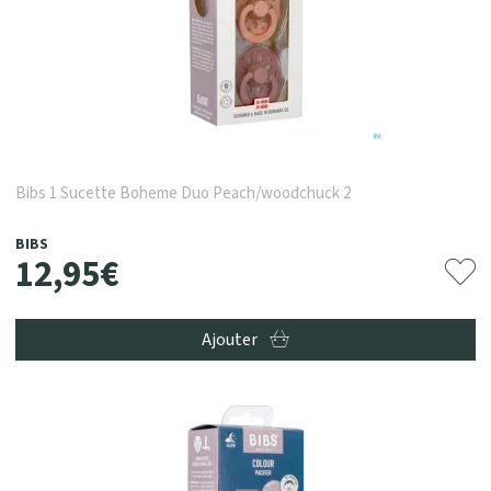
Bibs 1 Sucette Boheme Duo Peach/woodchuck 2
BIBS
12
,
95
€
Ajouter