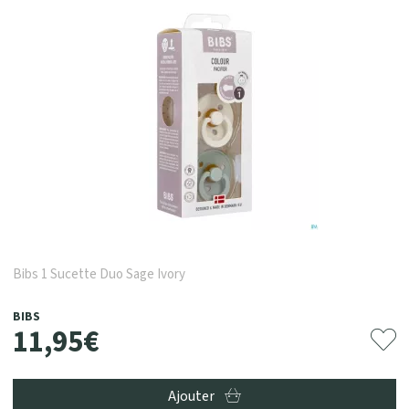
Bibs 1 Sucette Duo Sage Ivory
BIBS
11
,
95
€
Ajouter