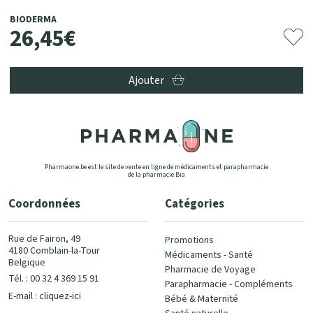
BIODERMA
26
,
45
€
Ajouter
Pharmaone.be est le site de vente en ligne de médicaments et parapharmacie
de la pharmacie Bia
Coordonnées
Catégories
Rue de Fairon, 49
Promotions
4180 Comblain-la-Tour
Médicaments - Santé
Belgique
Pharmacie de Voyage
Tél. : 00 32 4 369 15 91
Parapharmacie - Compléments
E-mail :
cliquez-ici
Bébé & Maternité