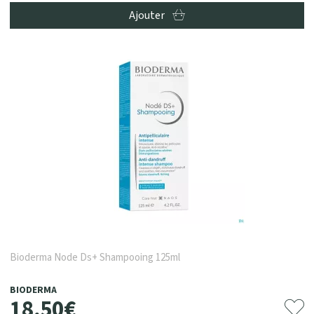
Ajouter
Bioderma Node Ds+ Shampooing 125ml
BIODERMA
18
,
50
€