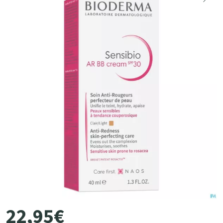
22
,
95
€