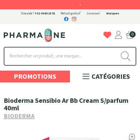
-
*
*
Une aide ?
+32 4 369 15 91
Retrait gratuit
Livraison
Marques
0
Pharmaone Votre pharmacie en ligne à votre service
PROMOTIONS
CATÉGORIES
Bioderma Sensibio Ar Bb Cream S/parfum
40ml
BIODERMA