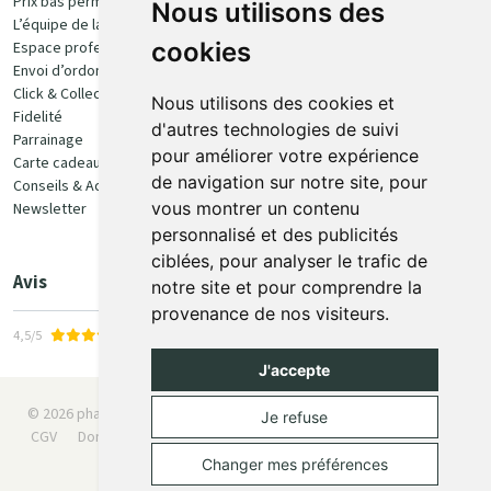
Prix bas permanent
Nous utilisons des
L’équipe de la pharmacie
100% sécurisé
cookies
Espace professionnel
Envoi d’ordonnance
Click & Collect
Nous utilisons des cookies et
Fidelité
d'autres technologies de suivi
Parrainage
pour améliorer votre expérience
Carte cadeau
Retrait et livraison
de navigation sur notre site, pour
Conseils & Actualités
vous montrer un contenu
Newsletter
Retrait en Click & Collect
personnalisé et des publicités
Livraison à domicile
ciblées, pour analyser le trafic de
Livraison en Point Relais
Avis
notre site et pour comprendre la
provenance de nos visiteurs.
4,5/5
J'accepte
© 2026 pharmaone.be
Tous droits réservés
Mentions légales
Je refuse
CGV
Données personnelles
Cookies
Préférences Cookies
Apotekisto
Changer mes préférences