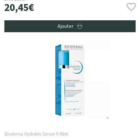
20
,
45
€
Ajouter
Bioderma Hydrabio Serum fl 40ml