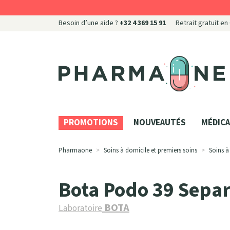
Besoin d’une aide ?
+32 4 369 15 91
Retrait gratuit en
Pharmaone Votre pharmacie en ligne à votre servi
PROMOTIONS
NOUVEAUTÉS
MÉDICA
Pharmaone
Soins à domicile et premiers soins
Soins à
Bota Podo 39 Separ
BOTA
Laboratoire