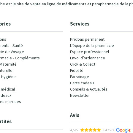
e est le site de vente en ligne de médicaments et parapharmacie de la p
ories
Services
ons
Prix bas permanent
ents - Santé
L’équipe de la pharmacie
ie de Voyage
Espace professionnel
rmacie - Compléments
Envoi d’ordonnance
Maternité
Click & Collect
turelle
Fidelité
- Hygiène
Parrainage
Carte cadeau
l médical
Conseils & Actualités
adeaux
Newsletter
les marques
Avis
utiles
4,5/5
64 avis