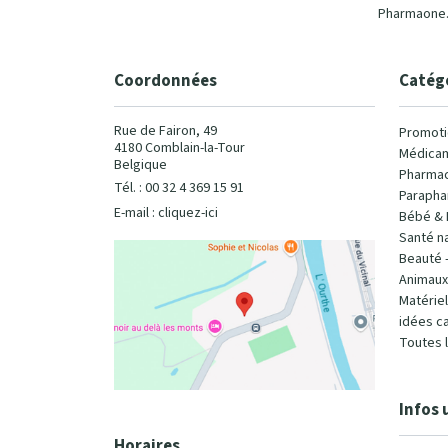
Pharmaone.b
Coordonnées
Catég
Rue de Fairon, 49
Promoti
4180 Comblain-la-Tour
Médicam
Belgique
Pharmac
Tél. : 00 32 4 369 15 91
Parapha
E-mail :
cliquez-ici
Bébé & 
Santé na
Beauté 
Animaux
Matérie
idées c
Toutes 
Infos 
Horaires