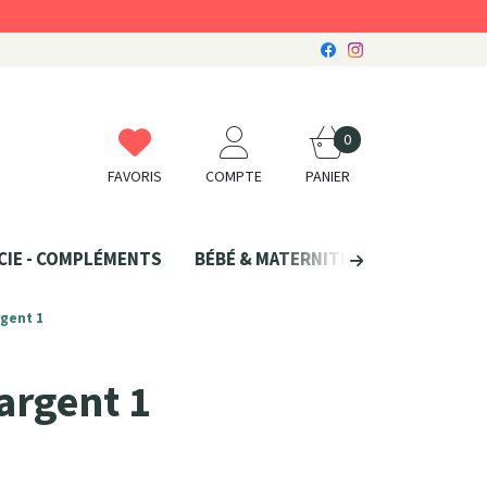
0
FAVORIS
COMPTE
PANIER
CIE - COMPLÉMENTS
BÉBÉ & MATERNITÉ
SANTÉ NATU
rgent 1
argent 1