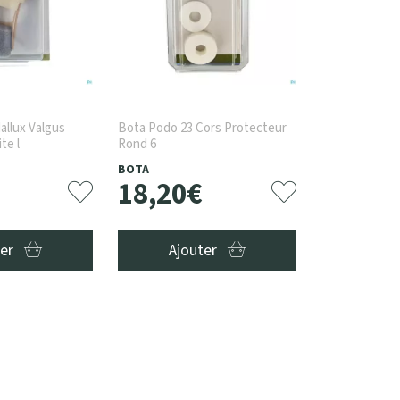
allux Valgus
Bota Podo 23 Cors Protecteur
te l
Rond 6
BOTA
18
,
20
€
ter
Ajouter