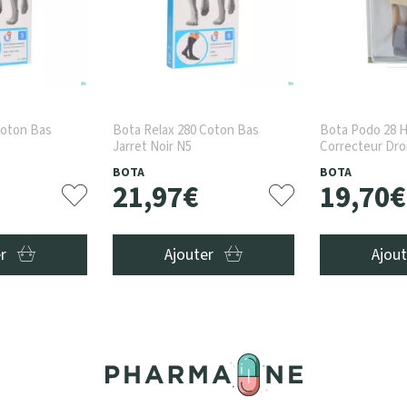
Coton Bas
Bota Relax 280 Coton Bas
Bota Podo 28 H
Jarret Noir N5
Correcteur Droi
BOTA
BOTA
21
,
97
€
19
,
70
€
er
Ajouter
Ajou