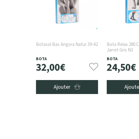
Botasol Bas Angora Natur 39-42
Bota Relax 280 
Jarret Gris N3
BOTA
BOTA
32
,
00
€
24
,
50
€
Ajouter
Ajout