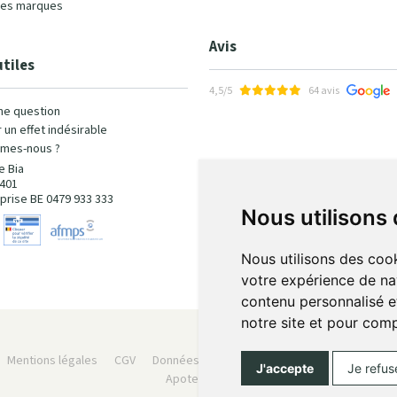
les marques
Avis
utiles
4,5/5
64 avis
ne question
 un effet indésirable
mes-nous ?
e Bia
401
prise BE 0479 933 333
Nous utilisons
Nous utilisons des cook
votre expérience de na
contenu personnalisé et
notre site et pour com
Mentions légales
CGV
Données personnelles
Cookies
Préféren
J'accepte
Je refus
Apotekisto