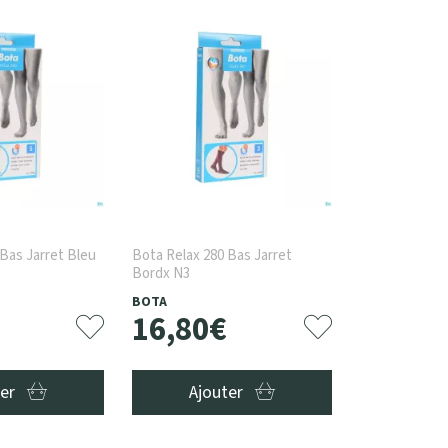
Bas Jarret Bleu
Bota Relax 280 Bas Jarret
Bordx N3
BOTA
16
,
80
€
ter
Ajouter