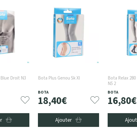
 Blue Droit N3
Bota Plus Genou Sk Xl
Bota Relax 280 
N5 2
BOTA
BOTA
18
,
40
€
16
,
80
€
er
Ajouter
Ajou