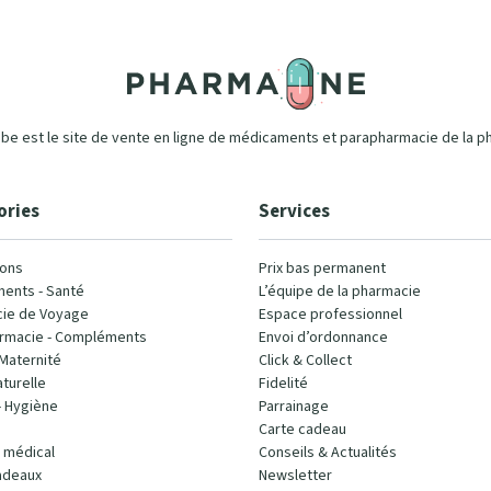
e est le site de vente en ligne de médicaments et parapharmacie de la p
ories
Services
ons
Prix bas permanent
ents - Santé
L’équipe de la pharmacie
ie de Voyage
Espace professionnel
rmacie - Compléments
Envoi d’ordonnance
Maternité
Click & Collect
turelle
Fidelité
- Hygiène
Parrainage
Carte cadeau
l médical
Conseils & Actualités
adeaux
Newsletter