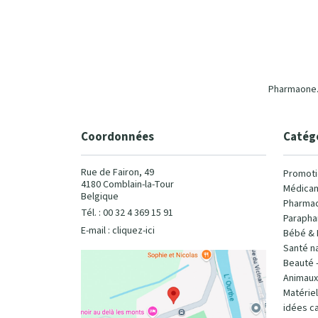
Pharmaone.b
Coordonnées
Catég
Rue de Fairon, 49
Promoti
4180 Comblain-la-Tour
Médicam
Belgique
Pharmac
Tél. : 00 32 4 369 15 91
Parapha
E-mail :
cliquez-ici
Bébé & 
Santé na
Beauté 
Animaux
Matérie
idées c