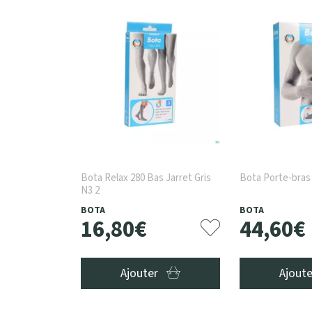
Bota Relax 280 Bas Jarret Gris
Bota Porte-bras
N3 2
BOTA
BOTA
16
,
80
€
44
,
60
€
Ajouter
Ajout