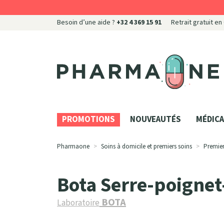
Besoin d’une aide ?
+32 4 369 15 91
Retrait gratuit en
Pharmaone Votre pharmacie en ligne à votre servi
PROMOTIONS
NOUVEAUTÉS
MÉDICA
Pharmaone
Soins à domicile et premiers soins
Premier
Bota Serre-poignet
BOTA
Laboratoire