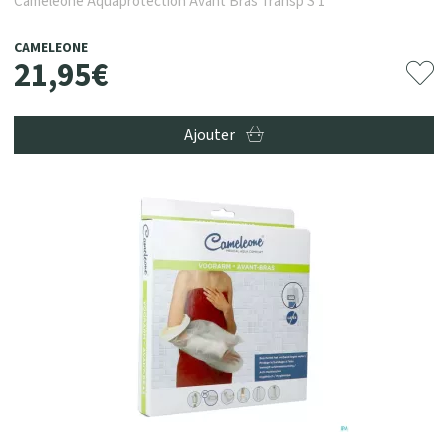
Cameleone Aquaprotection Avant Bras Transp S 1
CAMELEONE
21
,
95
€
Ajouter