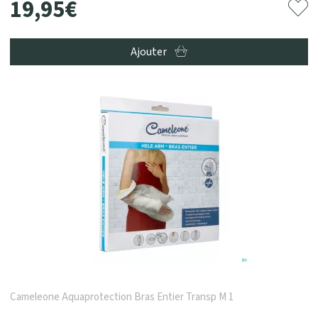
19
,
95
€
Ajouter
Cameleone Aquaprotection Bras Entier Transp M 1