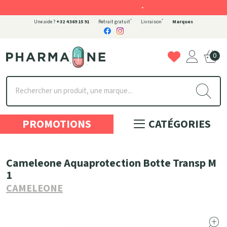
-
*
*
Une aide ?
+32 4 369 15 91
Retrait gratuit
Livraison
Marques
0
Pharmaone Votre pharmacie en ligne à votre service
PROMOTIONS
CATÉGORIES
Cameleone Aquaprotection Botte Transp M
1
CAMELEONE