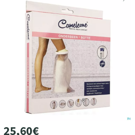
25
,
60
€