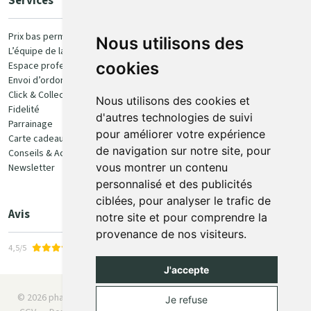
Services
Paiement
Prix bas permanent
Nous utilisons des
L’équipe de la pharmacie
100% sécurisé
cookies
Espace professionnel
Envoi d’ordonnance
Click & Collect
Nous utilisons des cookies et
Fidelité
d'autres technologies de suivi
Parrainage
pour améliorer votre expérience
Carte cadeau
Retrait et livraison
de navigation sur notre site, pour
Conseils & Actualités
vous montrer un contenu
Newsletter
Retrait en Click & Collect
personnalisé et des publicités
Livraison à domicile
ciblées, pour analyser le trafic de
Livraison en Point Relais
Avis
notre site et pour comprendre la
provenance de nos visiteurs.
4,5/5
J'accepte
© 2026 pharmaone.be
Tous droits réservés
Mentions légales
Je refuse