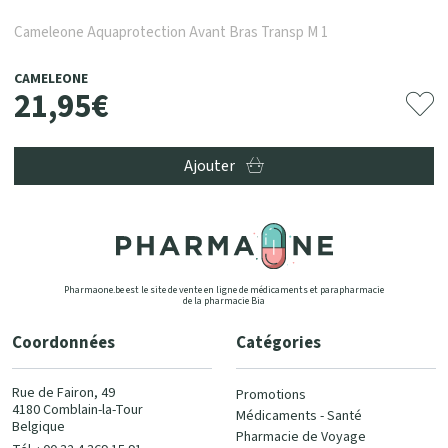
Cameleone Aquaprotection Avant Bras Transp M 1
CAMELEONE
21
,
95
€
Ajouter
Pharmaone.be est le site de vente en ligne de médicaments et parapharmacie
de la pharmacie Bia
Coordonnées
Catégories
Rue de Fairon, 49
Promotions
4180 Comblain-la-Tour
Médicaments - Santé
Belgique
Pharmacie de Voyage