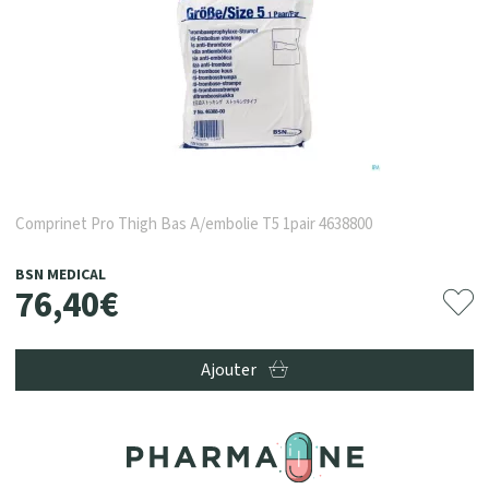
Comprinet Pro Thigh Bas A/embolie T5 1pair 4638800
BSN MEDICAL
76
,
40
€
Ajouter