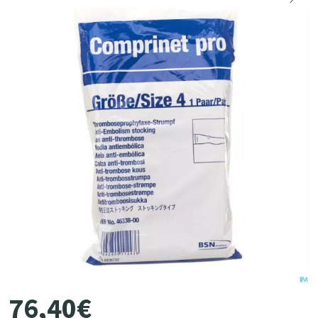
76
,
40
€