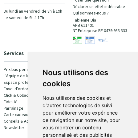
Poser une question
Déclarer un effet indésirable
Du lundi au vendredi de 8h à 19h
Qui sommes-nous ?
Le samedi de 9h à 17h
Fabienne Bia
APB 611401
N° Entreprise BE 0479 933 333
Services
Paiement
Prix bas permanent
Nous utilisons des
L’équipe de la pharmacie
100% sécurisé
cookies
Espace professionnel
Envoi d’ordonnance
Click & Collect
Nous utilisons des cookies et
Fidelité
d'autres technologies de suivi
Parrainage
pour améliorer votre expérience
Carte cadeau
Retrait et livraison
de navigation sur notre site, pour
Conseils & Actualités
vous montrer un contenu
Newsletter
Retrait en Click & Collect
personnalisé et des publicités