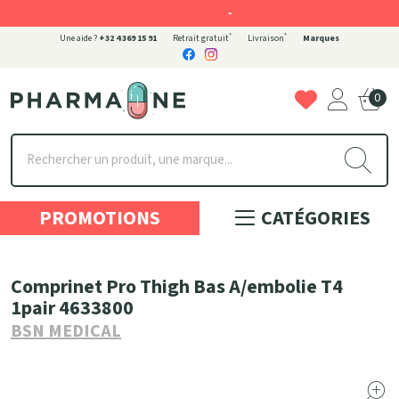
-
*
*
Une aide ?
+32 4 369 15 91
Retrait gratuit
Livraison
Marques
0
Pharmaone Votre pharmacie en ligne à votre service
PROMOTIONS
CATÉGORIES
Comprinet Pro Thigh Bas A/embolie T4
1pair 4633800
BSN MEDICAL