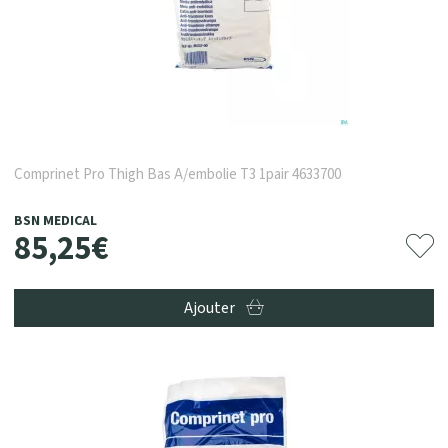
Comprinet Pro Thigh Bas A/embolie T3 1pair 4633700
BSN MEDICAL
85
,
25
€
Ajouter