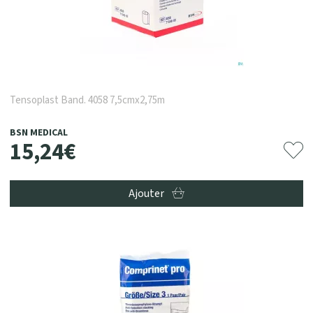
Tensoplast Band. 4058 7,5cmx2,75m
BSN MEDICAL
15
,
24
€
Ajouter