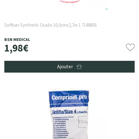
Soffban Synthetic Ouate 10,0cmx2,7m 1 7148605
BSN MEDICAL
1
,
98
€
Ajouter