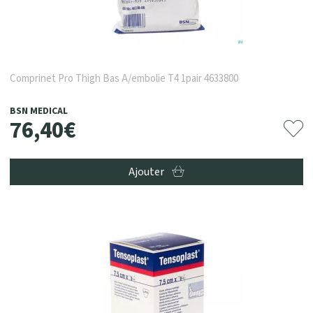
Comprinet Pro Thigh Bas A/embolie T4 1pair 4633800
BSN MEDICAL
76
,
40
€
Ajouter