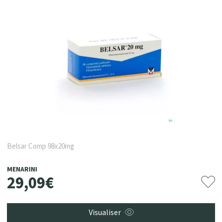
Belsar Comp 98x20mg
MENARINI
29
,
09
€
Visualiser