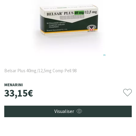
Belsar Plus 40mg/12,5mg Comp Pell 98
MENARINI
33
,
15
€
Visualiser