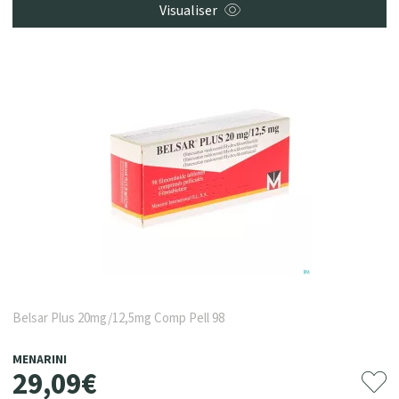
Visualiser
Belsar Plus 20mg/12,5mg Comp Pell 98
MENARINI
29
,
09
€