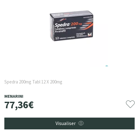
Spedra 200mg Tabl 12 X 200mg
MENARINI
77
,
36
€
Visualiser