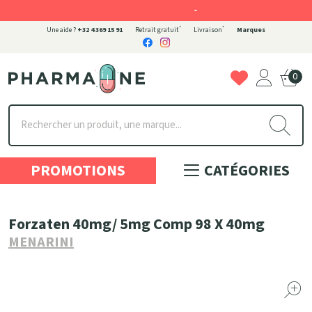
-
*
*
Une aide ?
+32 4 369 15 91
Retrait gratuit
Livraison
Marques
0
Pharmaone Votre pharmacie en ligne à votre service
PROMOTIONS
CATÉGORIES
Forzaten 40mg/ 5mg Comp 98 X 40mg
MENARINI