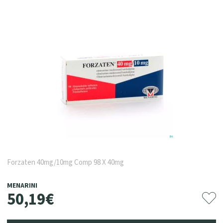
Forzaten 40mg/10mg Comp 98 X 40mg
MENARINI
50
,
19
€