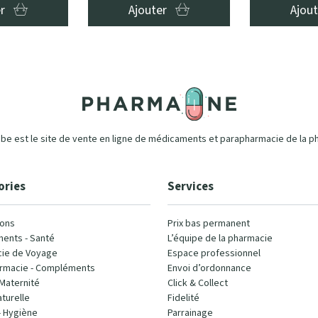
er
Ajouter
Ajou
e est le site de vente en ligne de médicaments et parapharmacie de la p
ories
Services
ons
Prix bas permanent
ents - Santé
L’équipe de la pharmacie
ie de Voyage
Espace professionnel
rmacie - Compléments
Envoi d’ordonnance
Maternité
Click & Collect
turelle
Fidelité
- Hygiène
Parrainage