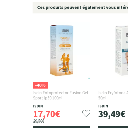
Ces produits peuvent également vous intére
-40%
Isdin Fotoprotector Fusion Gel
Isdin Eryfotona A
Sport Ip50 100ml
50ml
ISDIN
ISDIN
17
,
70
€
39
,
49
€
29
,
50
€