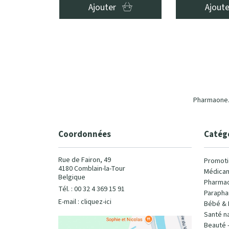
Ajouter
Ajout
Pharmaone.b
Coordonnées
Catég
Rue de Fairon, 49
Promoti
4180 Comblain-la-Tour
Médicam
Belgique
Pharmac
Tél. : 00 32 4 369 15 91
Parapha
E-mail :
cliquez-ici
Bébé & 
Santé na
Beauté 