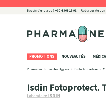
Besoin d’une aide ?
+32 4 369 15 91
Retrait gratuit en
Pharmaone Votre pharmacie en ligne à votre servi
PROMOTIONS
NOUVEAUTÉS
MÉDICA
Pharmaone
Beauté - Hygiène
Protection solaire
Cr
Isdin Fotoprotect. 
ISDIN
Laboratoire