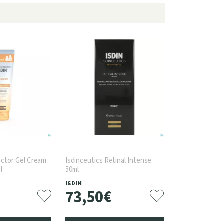
ector Gel Cream
Isdinceutics Retinal Intense
l
50ml
ISDIN
73
,
50
€