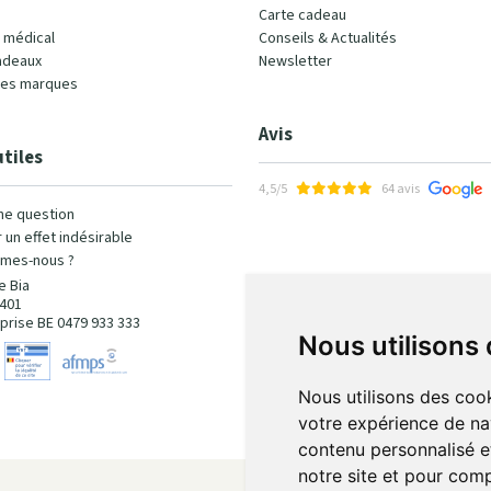
Carte cadeau
l médical
Conseils & Actualités
adeaux
Newsletter
les marques
Avis
utiles
4,5/5
64 avis
ne question
 un effet indésirable
mes-nous ?
e Bia
401
prise BE 0479 933 333
Nous utilisons
Nous utilisons des cook
votre expérience de na
contenu personnalisé et
notre site et pour com