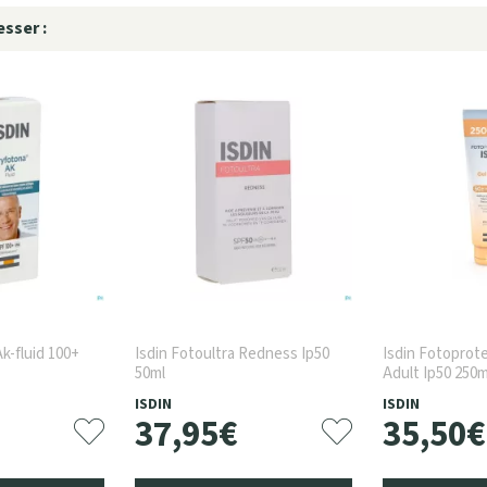
sser :
k-fluid 100+
Isdin Fotoultra Redness Ip50
Isdin Fotoprot
50ml
Adult Ip50 250m
ISDIN
ISDIN
37
,
95
€
35
,
50
€