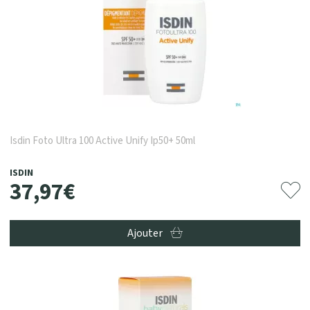
Isdin Foto Ultra 100 Active Unify Ip50+ 50ml
ISDIN
37
,
97
€
Ajouter