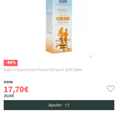
-40%
Isdin Fotoprotector Fusion Gel Sport Ip50 100ml
ISDIN
17
,
70
€
29
,
50
€
Ajouter