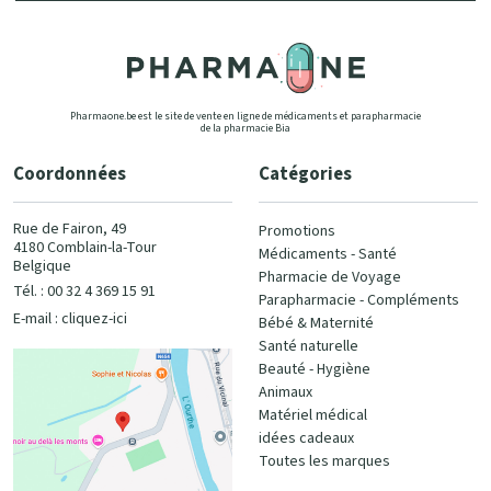
Pharmaone.be est le site de vente en ligne de médicaments et parapharmacie
de la pharmacie Bia
Coordonnées
Catégories
Rue de Fairon, 49
Promotions
4180 Comblain-la-Tour
Médicaments - Santé
Belgique
Pharmacie de Voyage
Tél. : 00 32 4 369 15 91
Parapharmacie - Compléments
E-mail :
cliquez-ici
Bébé & Maternité
Santé naturelle
Beauté - Hygiène
Animaux
Matériel médical
idées cadeaux
Toutes les marques