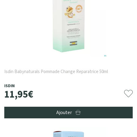
Isdin Babynaturals Pommade Change Reparatrice 50ml
ISDIN
11
,
95
€
Ajouter