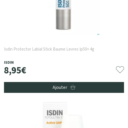
Isdin Protector Labial Stick Baume Levres Ip50+ 4g
ISDIN
8
,
95
€
Ajouter