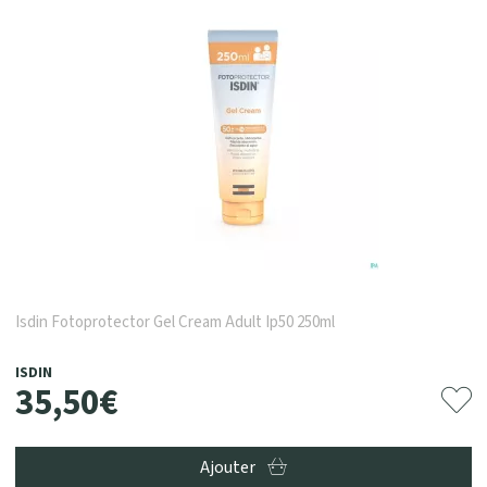
Isdin Fotoprotector Gel Cream Adult Ip50 250ml
ISDIN
35
,
50
€
Ajouter