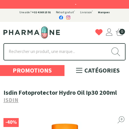
-
*
*
Une aide ?
+32 4 369 15 91
Retrait gratuit
Livraison
Marques
0
Pharmaone Votre pharmacie en ligne à votre service
PROMOTIONS
CATÉGORIES
Isdin Fotoprotector Hydro Oil Ip30 200ml
ISDIN
-40%