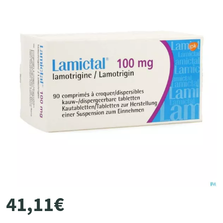
41
,
11
€