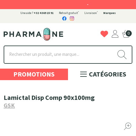
-
*
*
Une aide ?
+32 4 369 15 91
Retrait gratuit
Livraison
Marques
0
Pharmaone Votre pharmacie en ligne à votre service
PROMOTIONS
CATÉGORIES
Lamictal Disp Comp 90x100mg
GSK