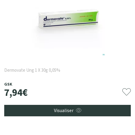
Dermovate Ung 1 X 30g 0,05%
GSK
7
,
94
€
Visualiser