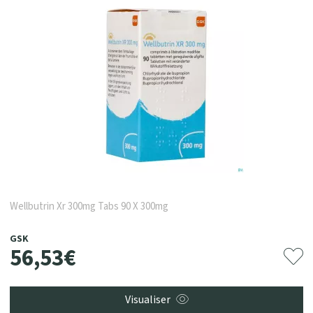
Wellbutrin Xr 300mg Tabs 90 X 300mg
GSK
56
,
53
€
Visualiser