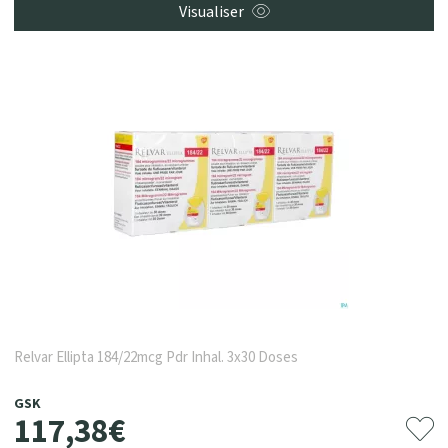
Visualiser
Relvar Ellipta 184/22mcg Pdr Inhal. 3x30 Doses
GSK
117
,
38
€