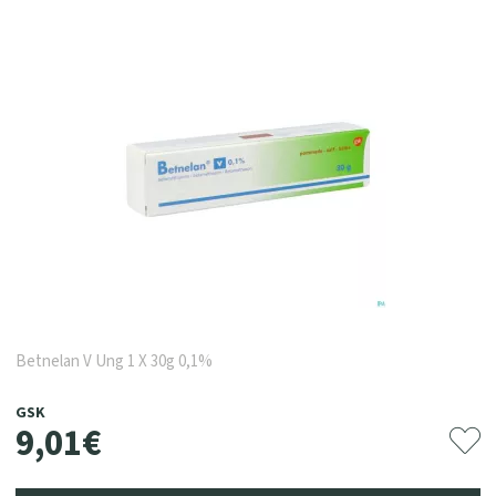
Betnelan V Ung 1 X 30g 0,1%
GSK
9
,
01
€