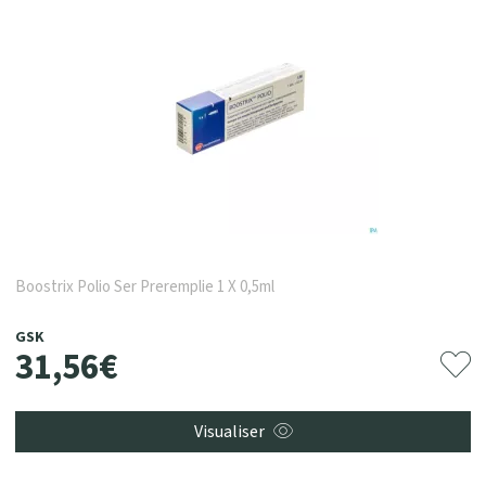
Boostrix Polio Ser Preremplie 1 X 0,5ml
GSK
31
,
56
€
Visualiser