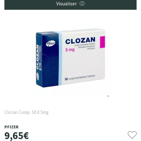
Visualiser
Clozan Comp. 50 X 5mg
PFIZER
9
,
65
€