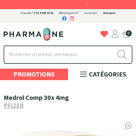
-
*
*
Une aide ?
+32 4 369 15 91
Retrait gratuit
Livraison
Marques
0
Pharmaone Votre pharmacie en ligne à votre service
PROMOTIONS
CATÉGORIES
Medrol Comp 30x 4mg
PFIZER