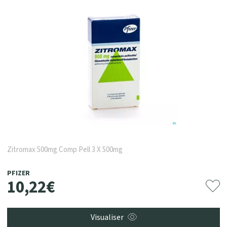
Zitromax 500mg Comp Pell 3 X 500mg
PFIZER
10
,
22
€
Visualiser