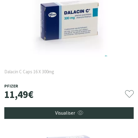
Dalacin C Caps 16 X 300mg
PFIZER
11
,
49
€
Visualiser