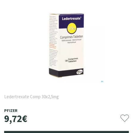
Ledertrexate Comp 30x2,5mg
PFIZER
9
,
72
€