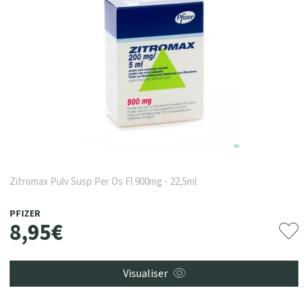
Zitromax Pulv Susp Per Os Fl 900mg - 22,5ml
PFIZER
8
,
95
€
Visualiser