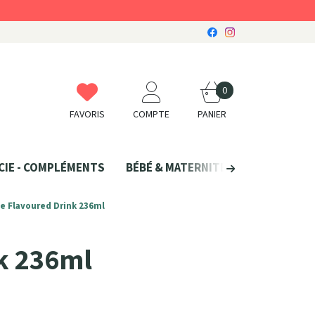
0
FAVORIS
COMPTE
PANIER
CIE - COMPLÉMENTS
BÉBÉ & MATERNITÉ
SANTÉ NATU
e Flavoured Drink 236ml
nk 236ml