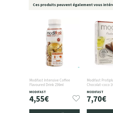
Ces produits peuvent également vous intére
Modifast Intensive Coffee
Modifast Protipl
Flavoured Drink 236ml
Chocolat-coco 1
MODIFAST
MODIFAST
4
,
55
€
7
,
70
€