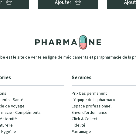
er
Ajouter
Ajou
e est le site de vente en ligne de médicaments et parapharmacie de la p
ories
Services
ons
Prix bas permanent
ents - Santé
L’équipe de la pharmacie
ie de Voyage
Espace professionnel
rmacie - Compléments
Envoi d’ordonnance
Maternité
Click & Collect
turelle
Fidelité
- Hygiène
Parrainage