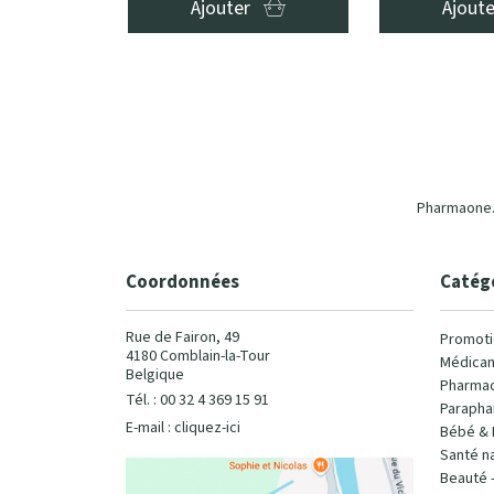
Ajouter
Ajout
Pharmaone.b
Coordonnées
Catég
Rue de Fairon, 49
Promoti
4180 Comblain-la-Tour
Médicam
Belgique
Pharmac
Tél. : 00 32 4 369 15 91
Parapha
E-mail :
cliquez-ici
Bébé & 
Santé na
Beauté 