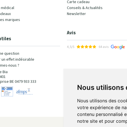
Carte cadeau
l médical
Conseils & Actualités
adeaux
Newsletter
les marques
Avis
utiles
4,5/5
64 avis
ne question
 un effet indésirable
mes-nous ?
e Bia
401
prise BE 0479 933 333
Nous utilisons
Nous utilisons des cook
votre expérience de na
contenu personnalisé et
notre site et pour com