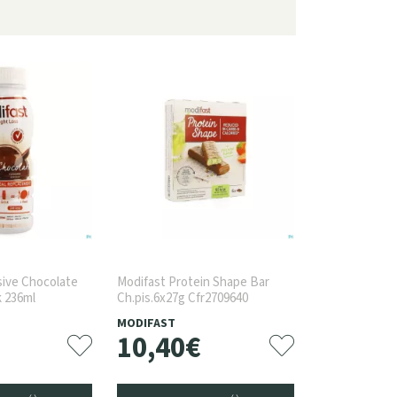
sive Chocolate
Modifast Protein Shape Bar
k 236ml
Ch.pis.6x27g Cfr2709640
MODIFAST
10
,
40
€