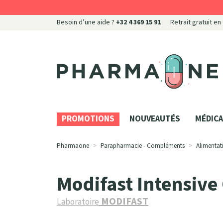
Besoin d’une aide ?
+32 4 369 15 91
Retrait gratuit en
Pharmaone Votre pharmacie en ligne à votre servi
PROMOTIONS
NOUVEAUTÉS
MÉDICA
Pharmaone
Parapharmacie - Compléments
Alimentat
Modifast Intensive
MODIFAST
Laboratoire