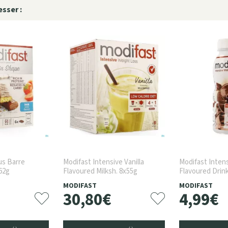
sser :
us Barre
Modifast Intensive Vanilla
Modifast Inten
62g
Flavoured Milksh. 8x55g
Flavoured Drin
MODIFAST
MODIFAST
30
,
80
€
4
,
99
€