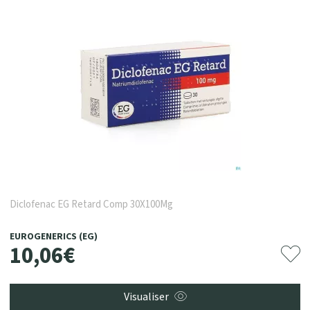
Diclofenac EG Retard Comp 30X100Mg
EUROGENERICS (EG)
10
,
06
€
Visualiser