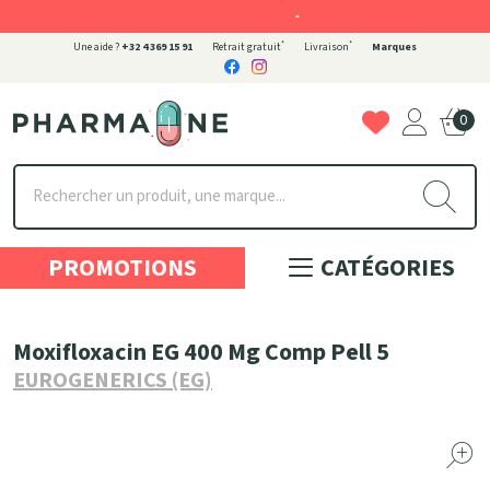
-
*
*
Une aide ?
+32 4 369 15 91
Retrait gratuit
Livraison
Marques
0
Pharmaone Votre pharmacie en ligne à votre service
PROMOTIONS
CATÉGORIES
Moxifloxacin EG 400 Mg Comp Pell 5
EUROGENERICS (EG)