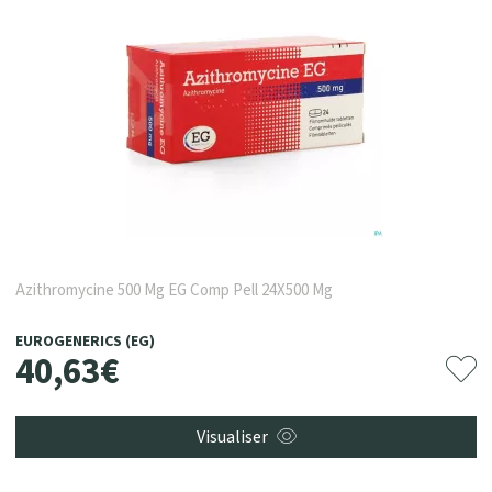
Azithromycine 500 Mg EG Comp Pell 24X500 Mg
EUROGENERICS (EG)
40
,
63
€
Visualiser