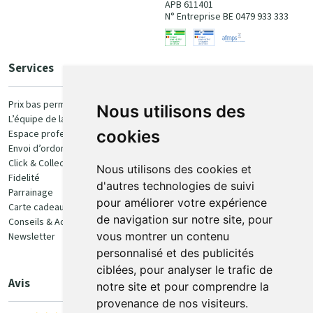
APB 611401
N° Entreprise BE 0479 933 333
Services
Paiement
Prix bas permanent
Nous utilisons des
L’équipe de la pharmacie
100% sécurisé
cookies
Espace professionnel
Envoi d’ordonnance
Click & Collect
Nous utilisons des cookies et
Fidelité
d'autres technologies de suivi
Parrainage
pour améliorer votre expérience
Carte cadeau
Retrait et livraison
de navigation sur notre site, pour
Conseils & Actualités
vous montrer un contenu
Newsletter
Retrait en Click & Collect
personnalisé et des publicités
Livraison à domicile
ciblées, pour analyser le trafic de
Livraison en Point Relais
Avis
notre site et pour comprendre la
provenance de nos visiteurs.