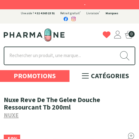
-
*
*
Une aide ?
+32 4 369 15 91
Retrait gratuit
Livraison
Marques
0
Pharmaone Votre pharmacie en ligne à votre service
PROMOTIONS
CATÉGORIES
Nuxe Reve De The Gelee Douche
Ressourcant Tb 200ml
NUXE