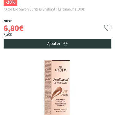
-20%
Nuxe Bio Savon Surgras Vivifiant Huilcameline 100g
NUXE
6
,
80
€
8
,
50
€
Ajouter