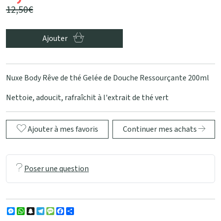
12
,
50
€
Ajouter
Nuxe Body Rêve de thé Gelée de Douche Ressourçante 200ml
Nettoie, adoucit, rafraîchit à l'extrait de thé vert
Ajouter à mes favoris
Continuer mes achats
Poser une question
Messenger
WhatsApp
Snapchat
Telegram
Message
Facebook
Partager