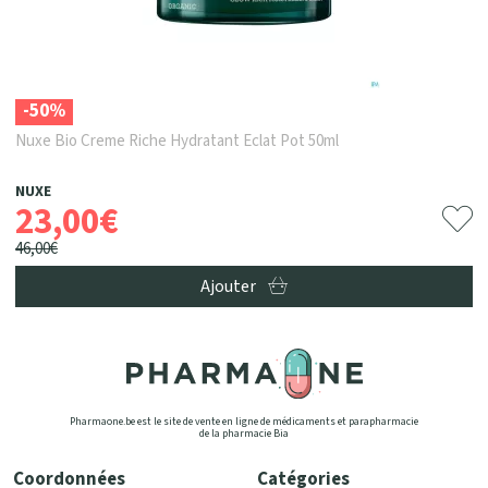
-50%
Nuxe Bio Creme Riche Hydratant Eclat Pot 50ml
NUXE
23
,
00
€
46
,
00
€
Ajouter
Pharmaone.be est le site de vente en ligne de médicaments et parapharmacie
de la pharmacie Bia
Coordonnées
Catégories