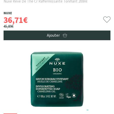
Nuxe Reve De The Cr Raffermissante Tonifiant 200ml
NUXE
36
,
71
€
45
,
89
€
Ajouter