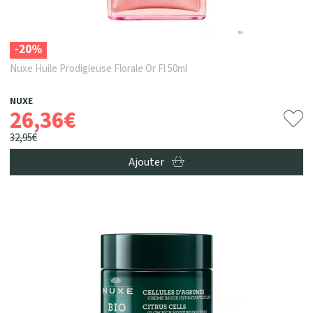
-20%
Nuxe Huile Prodigieuse Florale Or Fl 50ml
NUXE
26
,
36
€
32
,
95
€
Ajouter