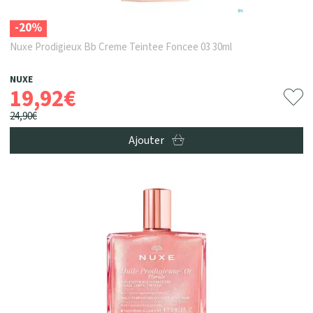
-20%
Nuxe Prodigieux Bb Creme Teintee Foncee 03 30ml
NUXE
19
,
92
€
24
,
90
€
Ajouter