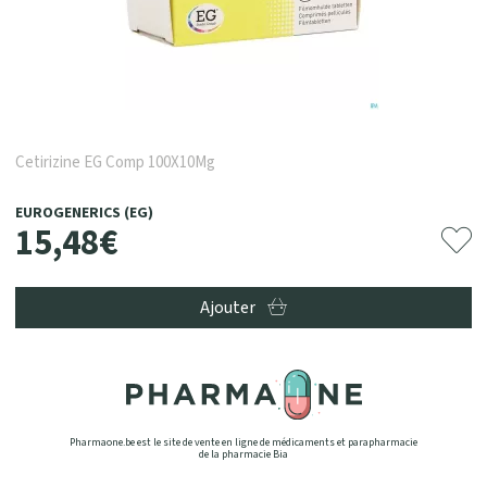
Cetirizine EG Comp 100X10Mg
EUROGENERICS (EG)
15
,
48
€
Ajouter
Pharmaone.be est le site de vente en ligne de médicaments et parapharmacie
de la pharmacie Bia