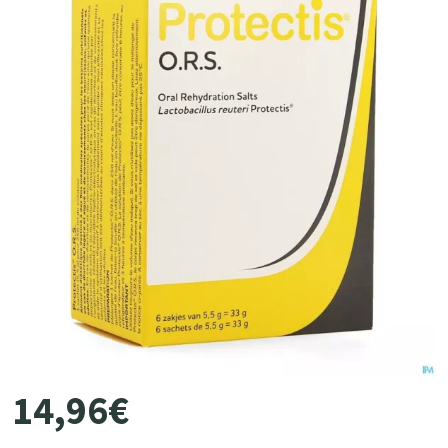
14
,
96
€