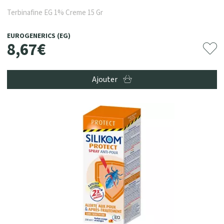
Terbinafine EG 1% Creme 15 Gr
EUROGENERICS (EG)
8
,
67
€
Ajouter