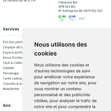
Le samedi de 9h à 17h
Fabienne Bia
APB 611401
N° Entreprise BE 0479 933 333
Services
Paiement
Prix bas permanent
Nous utilisons des
L’équipe de la pharmacie
100% sécurisé
cookies
Espace professionnel
Envoi d’ordonnance
Click & Collect
Nous utilisons des cookies et
Fidelité
d'autres technologies de suivi
Parrainage
pour améliorer votre expérience
Carte cadeau
Retrait et livraison
de navigation sur notre site, pour
Conseils & Actualités
vous montrer un contenu
Newsletter
Retrait en Click & Collect
personnalisé et des publicités
Livraison à domicile
ciblées, pour analyser le trafic de
Livraison en Point Relais
Avis
notre site et pour comprendre la