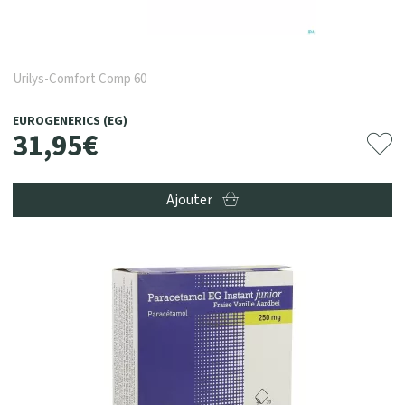
Urilys-Comfort Comp 60
EUROGENERICS (EG)
31
,
95
€
Ajouter