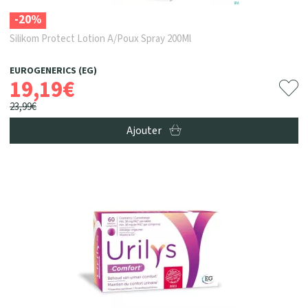
-20%
Silikom Protect Lotion A/Poux Spray 200Ml
EUROGENERICS (EG)
19
,
19
€
23
,
99
€
Ajouter