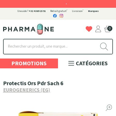
-
*
*
Une aide ?
+32 4 369 15 91
Retrait gratuit
Livraison
Marques
0
Pharmaone Votre pharmacie en ligne à votre service
PROMOTIONS
CATÉGORIES
Protectis Ors Pdr Sach 6
EUROGENERICS (EG)