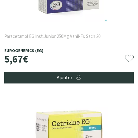
Paracetamol EG Inst.Junior 250Mg Vanil-Fr. Sach 20
EUROGENERICS (EG)
5
,
67
€
Ajouter