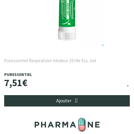
Puressentiel Respiratoire Inhaleur 19 Hle Ess. 1ml
PURESSENTIEL
7
,
51
€
Ajouter