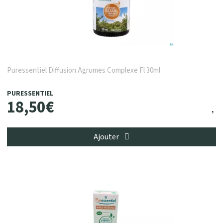
Puressentiel Diffusion Agrumes Complexe Fl 30ml
PURESSENTIEL
18
,
50
€
Ajouter