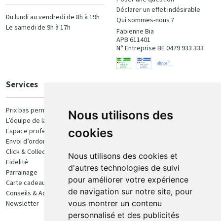
Déclarer un effet indésirable
Du lundi au vendredi de 8h à 19h
Qui sommes-nous ?
Le samedi de 9h à 17h
Fabienne Bia
APB 611401
N° Entreprise BE 0479 933 333
Services
Paiement
Prix bas permanent
Nous utilisons des
L’équipe de la pharmacie
100% sécurisé
cookies
Espace professionnel
Envoi d’ordonnance
Click & Collect
Nous utilisons des cookies et
Fidelité
d'autres technologies de suivi
Parrainage
pour améliorer votre expérience
Carte cadeau
Retrait et livraison
de navigation sur notre site, pour
Conseils & Actualités
vous montrer un contenu
Newsletter
Retrait en Click & Collect
personnalisé et des publicités