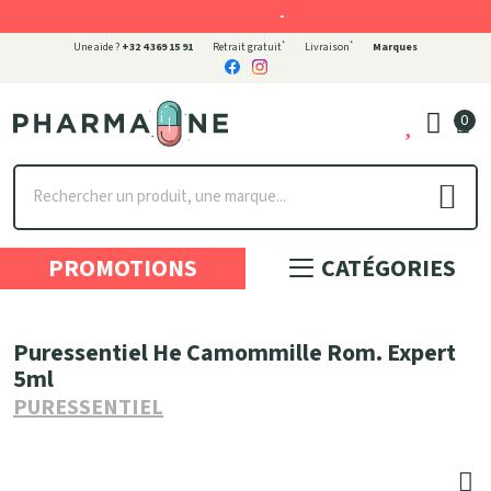
-
*
*
Une aide ?
+32 4 369 15 91
Retrait gratuit
Livraison
Marques
0
Pharmaone Votre pharmacie en ligne à votre service
PROMOTIONS
CATÉGORIES
Puressentiel He Camommille Rom. Expert
5ml
PURESSENTIEL