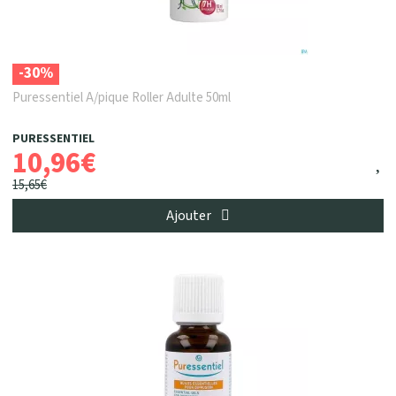
-30%
Puressentiel A/pique Roller Adulte 50ml
PURESSENTIEL
10
,
96
€
15
,
65
€
Ajouter