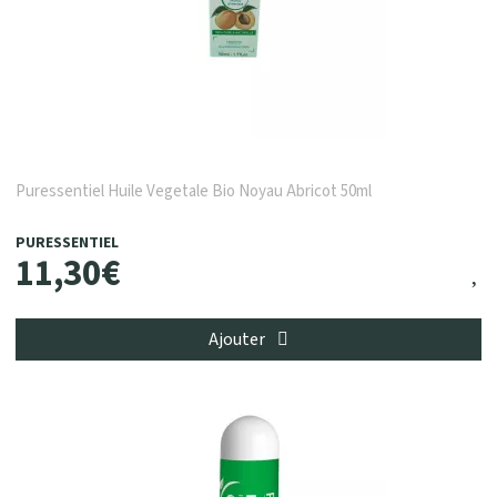
Puressentiel Huile Vegetale Bio Noyau Abricot 50ml
PURESSENTIEL
11
,
30
€
Ajouter