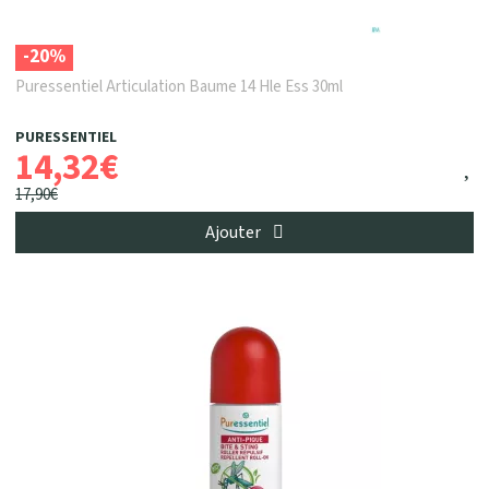
-20%
Puressentiel Articulation Baume 14 Hle Ess 30ml
PURESSENTIEL
14
,
32
€
17
,
90
€
Ajouter