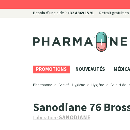
Besoin d’une aide ?
+32 4 369 15 91
Retrait gratuit en
Pharmaone Votre pharmacie en ligne à votre servi
PROMOTIONS
NOUVEAUTÉS
MÉDICA
Pharmaone
Beauté - Hygiène
Hygiène
Bain et dou
Sanodiane 76 Bros
SANODIANE
Laboratoire