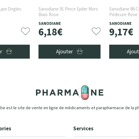
upe Ongles
Sanodiane 91 Pince Epiler Mors
Sanodiane 86 
Biais Rose
Pedicure Rose
SANODIANE
SANODIANE
6
,
18
€
9
,
17
€
er
Ajouter
Ajou
e est le site de vente en ligne de médicaments et parapharmacie de la p
ories
Services