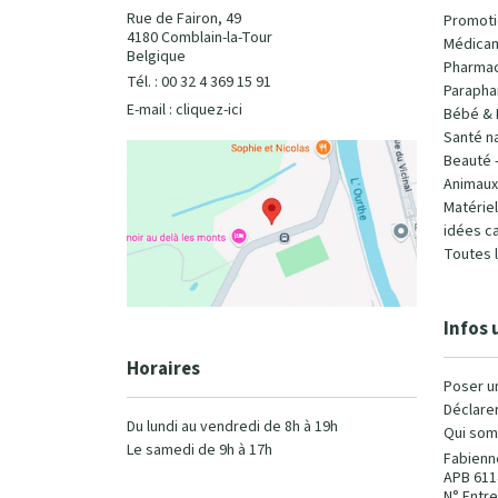
Rue de Fairon, 49
Promoti
4180 Comblain-la-Tour
Médicam
Belgique
Pharmac
Tél. : 00 32 4 369 15 91
Parapha
E-mail :
cliquez-ici
Bébé & 
Santé na
Beauté 
Animaux
Matérie
idées c
Toutes 
Infos 
Horaires
Poser u
Déclarer
Du lundi au vendredi de 8h à 19h
Qui som
Le samedi de 9h à 17h
Fabienn
APB 611
N° Entre