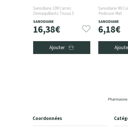
Sanodiane 109 Carres
Sanodiane 99 Co
Demaquillants Tissus 5
Pedicure Mat
SANODIANE
SANODIANE
16
,
38
€
6
,
18
€
Ajouter
Ajout
Pharmaone.b
Coordonnées
Catég