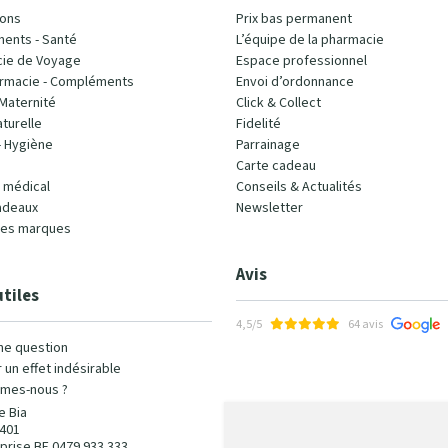
ons
Prix bas permanent
ents - Santé
L’équipe de la pharmacie
ie de Voyage
Espace professionnel
rmacie - Compléments
Envoi d’ordonnance
Maternité
Click & Collect
turelle
Fidelité
- Hygiène
Parrainage
Carte cadeau
l médical
Conseils & Actualités
adeaux
Newsletter
les marques
Avis
utiles
4,5/5
64 avis
ne question
 un effet indésirable
mes-nous ?
e Bia
401
prise BE 0479 933 333