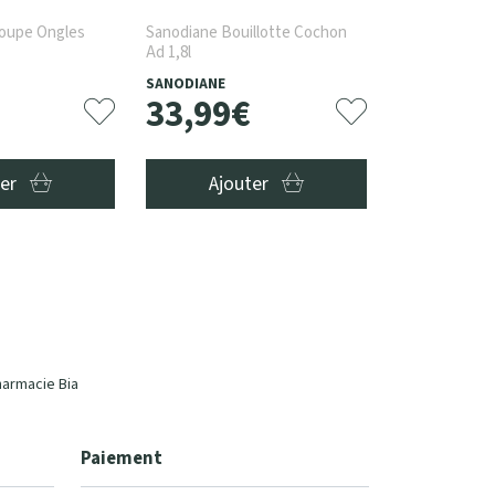
Coupe Ongles
Sanodiane Bouillotte Cochon
Ad 1,8l
SANODIANE
33
,
99
€
ter
Ajouter
harmacie Bia
Paiement