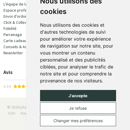
Nous utilisons des
L’équipe de la pharmacie
100% sécurisé
cookies
Espace professionnel
Envoi d’ordonnance
Click & Collect
Nous utilisons des cookies et
Fidelité
d'autres technologies de suivi
Parrainage
pour améliorer votre expérience
Carte cadeau
Retrait et livraison
de navigation sur notre site, pour
Conseils & Actualités
vous montrer un contenu
Newsletter
Retrait en Click & Collect
personnalisé et des publicités
Livraison à domicile
ciblées, pour analyser le trafic de
Livraison en Point Relais
Avis
notre site et pour comprendre la
provenance de nos visiteurs.
4,5/5
J'accepte
© 2026 pharmaone.be
Tous droits réservés
Mentions légales
Je refuse
CGV
Données personnelles
Cookies
Préférences Cookies
Apotekisto
Changer mes préférences