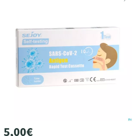
5
,
00
€