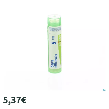
5
,
37
€