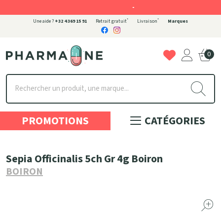
-
*
*
Une aide ?
+32 4 369 15 91
Retrait gratuit
Livraison
Marques
0
Pharmaone Votre pharmacie en ligne à votre service
PROMOTIONS
CATÉGORIES
Sepia Officinalis 5ch Gr 4g Boiron
BOIRON