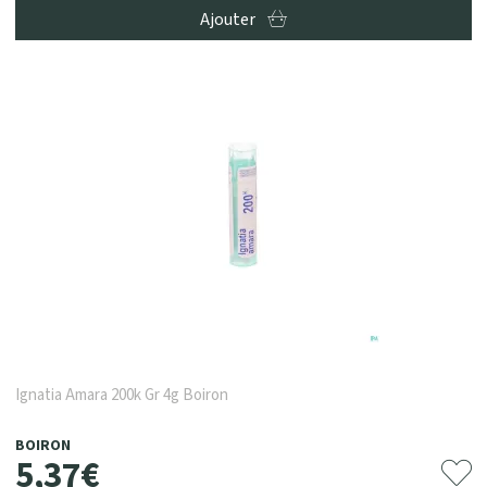
Ajouter
Ignatia Amara 200k Gr 4g Boiron
BOIRON
5
,
37
€