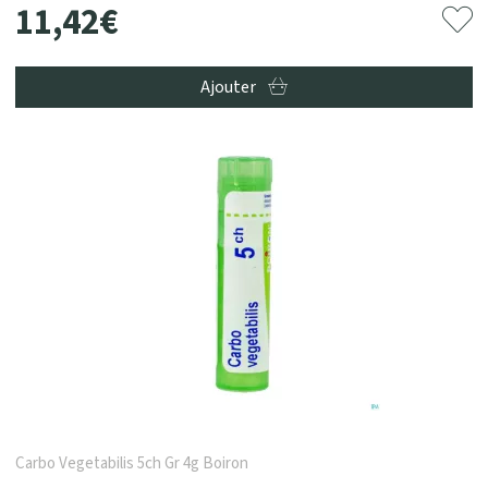
11
,
42
€
Ajouter
Carbo Vegetabilis 5ch Gr 4g Boiron