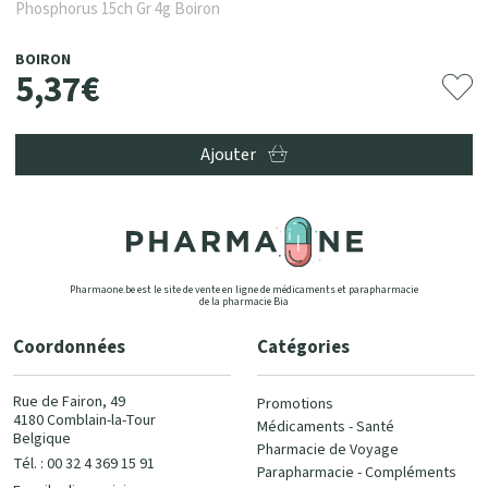
Phosphorus 15ch Gr 4g Boiron
BOIRON
5
,
37
€
Ajouter
Pharmaone.be est le site de vente en ligne de médicaments et parapharmacie
de la pharmacie Bia
Coordonnées
Catégories
Rue de Fairon, 49
Promotions
4180 Comblain-la-Tour
Médicaments - Santé
Belgique
Pharmacie de Voyage
Tél. : 00 32 4 369 15 91
Parapharmacie - Compléments