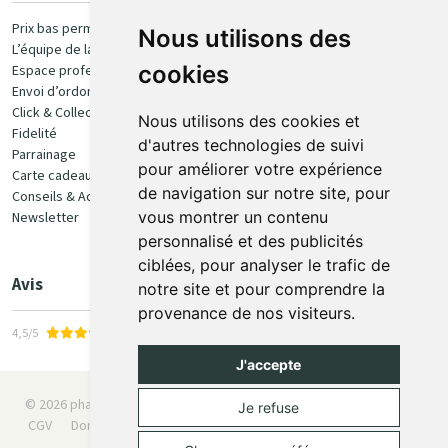
Paiement
Prix bas permanent
Nous utilisons des
L’équipe de la pharmacie
100% sécurisé
cookies
Espace professionnel
Envoi d’ordonnance
Click & Collect
Nous utilisons des cookies et
Fidelité
d'autres technologies de suivi
Parrainage
pour améliorer votre expérience
Carte cadeau
Retrait et livraison
de navigation sur notre site, pour
Conseils & Actualités
vous montrer un contenu
Newsletter
Retrait en Click & Collect
personnalisé et des publicités
Livraison à domicile
ciblées, pour analyser le trafic de
Livraison en Point Relais
Avis
notre site et pour comprendre la
provenance de nos visiteurs.
4,5/5
J'accepte
© 2026 pharmaone.be
Tous droits réservés
Mentions légales
Je refuse
CGV
Données personnelles
Cookies
Préférences Cookies
Apotekisto