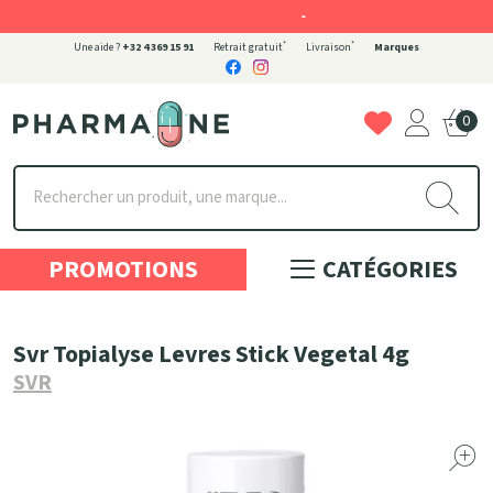
-
*
*
Une aide ?
+32 4 369 15 91
Retrait gratuit
Livraison
Marques
0
Pharmaone Votre pharmacie en ligne à votre service
PROMOTIONS
CATÉGORIES
Svr Topialyse Levres Stick Vegetal 4g
SVR