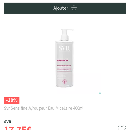
Ajouter
-10%
Svr Sensifine A/rougeur Eau Micellaire 400ml
SVR
17
,
75
€