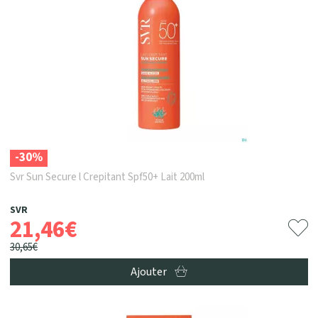
-30%
Svr Sun Secure l Crepitant Spf50+ Lait 200ml
SVR
21
,
46
€
30
,
65
€
Ajouter