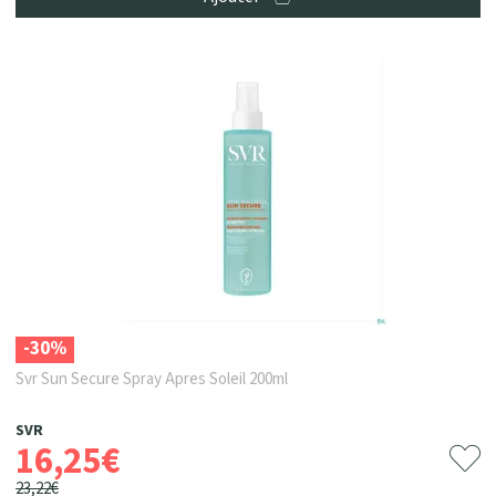
-30%
Svr Sun Secure Spray Apres Soleil 200ml
SVR
16
,
25
€
23
,
22
€