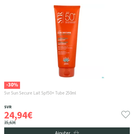
-30%
Svr Sun Secure Lait Spf50+ Tube 250ml
SVR
24
,
94
€
35
,
63
€
Ajouter