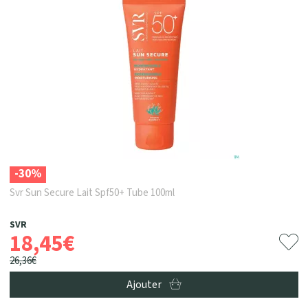
-30%
Svr Sun Secure Lait Spf50+ Tube 100ml
SVR
18
,
45
€
26
,
36
€
Ajouter