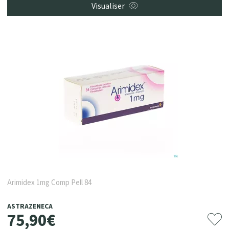
Visualiser
Arimidex 1mg Comp Pell 84
ASTRAZENECA
75
,
90
€