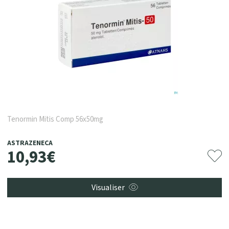
Tenormin Mitis Comp 56x50mg
ASTRAZENECA
10
,
93
€
Visualiser