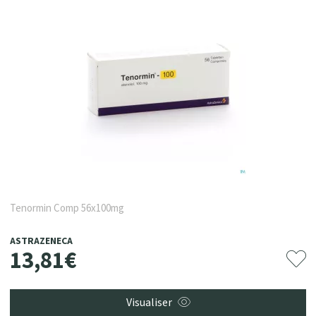
Tenormin Comp 56x100mg
ASTRAZENECA
13
,
81
€
Visualiser