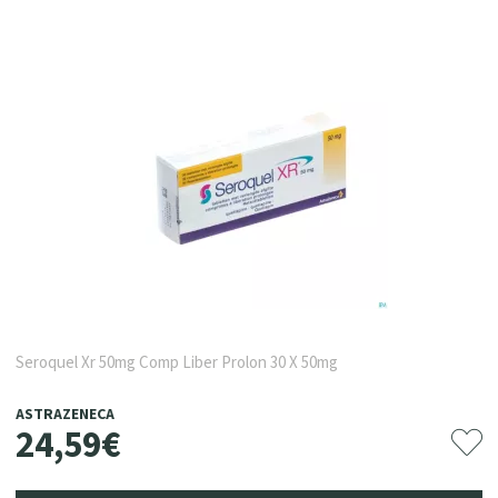
Seroquel Xr 50mg Comp Liber Prolon 30 X 50mg
ASTRAZENECA
24
,
59
€