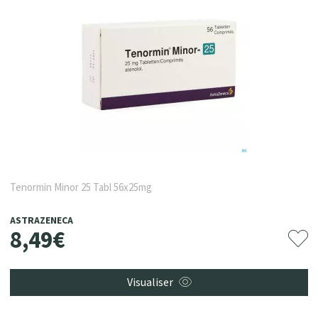
Tenormin Minor 25 Tabl 56x25mg
ASTRAZENECA
8
,
49
€
Visualiser