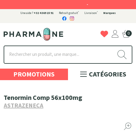
-
*
*
Une aide ?
+32 4 369 15 91
Retrait gratuit
Livraison
Marques
0
Pharmaone Votre pharmacie en ligne à votre service
PROMOTIONS
CATÉGORIES
Tenormin Comp 56x100mg
ASTRAZENECA