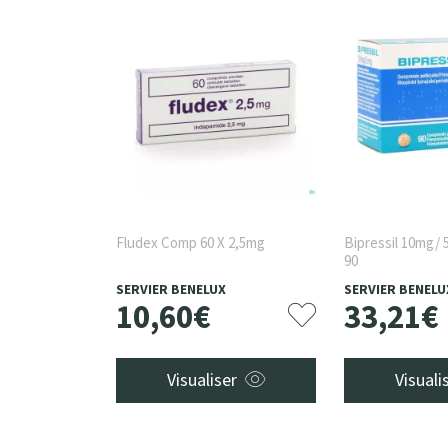
Fludex Comp 60 X 2,5mg
Bipressil 10mg/
90
SERVIER BENELUX
SERVIER BENELU
10
,
60
€
33
,
21
€
Visualiser
Visuali