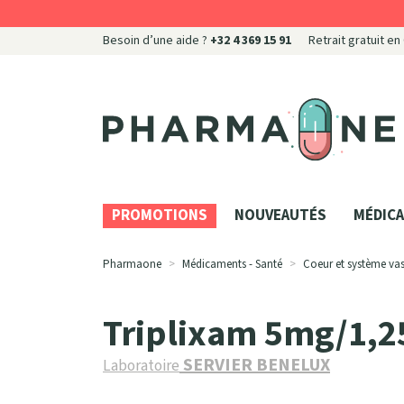
Besoin d’une aide ?
+32 4 369 15 91
Retrait gratuit en
Pharmaone Votre pharmacie en ligne à votre servi
PROMOTIONS
NOUVEAUTÉS
MÉDICA
Pharmaone
Médicaments - Santé
Coeur et système vas
Triplixam 5mg/1,2
SERVIER BENELUX
Laboratoire