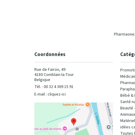
Pharmaone.b
Coordonnées
Catég
Rue de Fairon, 49
Promoti
4180 Comblain-la-Tour
Médicam
Belgique
Pharmac
Tél. : 00 32 4 369 15 91
Parapha
E-mail :
cliquez-ici
Bébé & 
Santé na
Beauté 
Animaux
Matérie
idées c
Toutes 