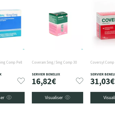
 5mg Comp Pell
Coveram 5mg/ 5mg Comp 30
Coversyl Comp 
X
SERVIER BENELUX
SERVIER BENEL
16
,
82
€
31
,
03
€
ser
Visualiser
Visual