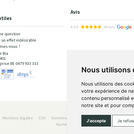
Avis
utiles
4,5/5
64 avis
ne question
 un effet indésirable
mes-nous ?
e Bia
401
prise BE 0479 933 333
Nous utilisons
Nous utilisons des cook
votre expérience de na
contenu personnalisé et
notre site et pour com
Mentions légales
CGV
Données personnelles
Cookies
Préféren
J'accepte
Je refus
Apotekisto