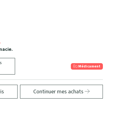
.
macie.
s
Médicament
is
Continuer mes achats