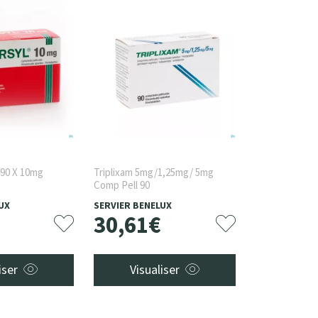
90 X 10mg
Triplixam 5mg/1,25mg/ 5mg
Comp Pell 90
UX
SERVIER BENELUX
30
,
61
€
iser
Visualiser