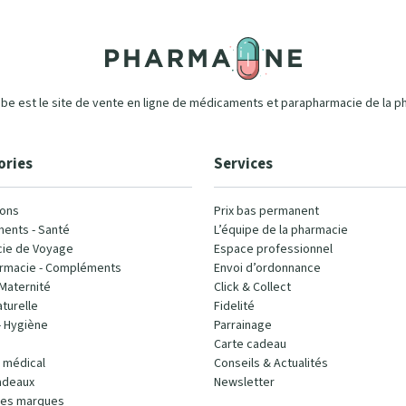
e est le site de vente en ligne de médicaments et parapharmacie de la p
ories
Services
ons
Prix bas permanent
ents - Santé
L’équipe de la pharmacie
ie de Voyage
Espace professionnel
rmacie - Compléments
Envoi d’ordonnance
Maternité
Click & Collect
turelle
Fidelité
- Hygiène
Parrainage
Carte cadeau
l médical
Conseils & Actualités
adeaux
Newsletter
les marques