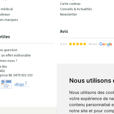
Carte cadeau
l médical
Conseils & Actualités
adeaux
Newsletter
les marques
Avis
utiles
4,5/5
64 avis
ne question
 un effet indésirable
mes-nous ?
e Bia
401
prise BE 0479 933 333
Nous utilisons
Nous utilisons des cook
votre expérience de na
contenu personnalisé et
notre site et pour com