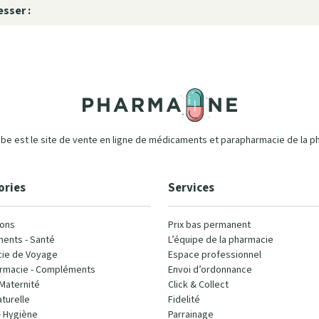
sser :
e est le site de vente en ligne de médicaments et parapharmacie de la p
ories
Services
ons
Prix bas permanent
ents - Santé
L’équipe de la pharmacie
ie de Voyage
Espace professionnel
rmacie - Compléments
Envoi d’ordonnance
Maternité
Click & Collect
turelle
Fidelité
- Hygiène
Parrainage