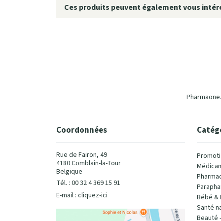
Ces produits peuvent également vous intére
Pharmaone.b
Coordonnées
Catég
Rue de Fairon, 49
Promoti
4180 Comblain-la-Tour
Médicam
Belgique
Pharmac
Tél. : 00 32 4 369 15 91
Parapha
E-mail :
cliquez-ici
Bébé & 
Santé na
Beauté 