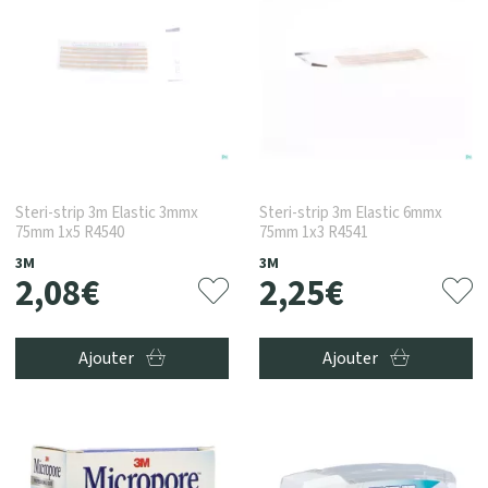
Steri-strip 3m Elastic 3mmx
Steri-strip 3m Elastic 6mmx
75mm 1x5 R4540
75mm 1x3 R4541
3M
3M
2
,
08
€
2
,
25
€
Ajouter
Ajouter