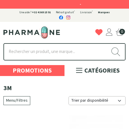
-
*
*
Une aide ?
+32 4 369 15 91
Retrait gratuit
Livraison
Marques
0
Pharmaone Votre pharmacie en ligne à votre service
PROMOTIONS
CATÉGORIES
3M
Menu/Filtres