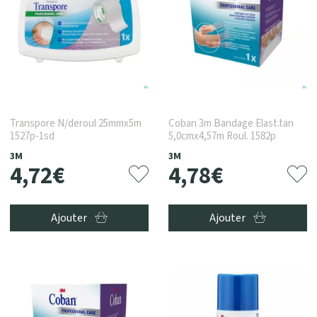
Transpore N/deroul 25mmx5m
Coban 3m Bandage Elast.tan
1527p-1sd
5,0cmx4,57m Roul. 1582p
3M
3M
4
,
72
€
4
,
78
€
Ajouter
Ajouter