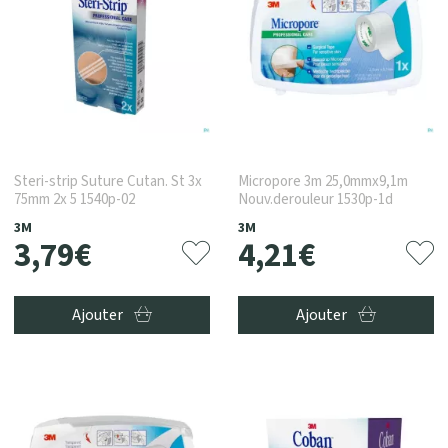
Steri-strip Suture Cutan. St 3x
Micropore 3m 25,0mmx9,1m
75mm 2x 5 1540p-02
Nouv.derouleur 1530p-1d
3M
3M
3
,
79
€
4
,
21
€
Ajouter
Ajouter