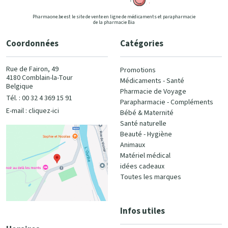
Pharmaone.be est le site de vente en ligne de médicaments et parapharmacie
de la pharmacie Bia
Coordonnées
Catégories
Rue de Fairon, 49
Promotions
4180 Comblain-la-Tour
Médicaments - Santé
Belgique
Pharmacie de Voyage
Tél. : 00 32 4 369 15 91
Parapharmacie - Compléments
E-mail :
cliquez-ici
Bébé & Maternité
Santé naturelle
Beauté - Hygiène
Animaux
Matériel médical
idées cadeaux
Toutes les marques
Infos utiles