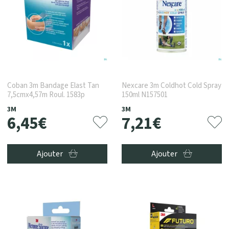
Coban 3m Bandage Elast Tan
Nexcare 3m Coldhot Cold Spray
7,5cmx4,57m Roul. 1583p
150ml N157501
3M
3M
6
,
45
€
7
,
21
€
Ajouter
Ajouter