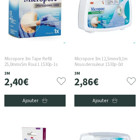
Micropore 3m Tape Refill
Micropore 3m 12,5mmx9,1m
25,0mmx5m Roul.1 1530p-1s
Nouv.derouleur 1530p-0d
3M
3M
2
,
40
€
2
,
86
€
Ajouter
Ajouter