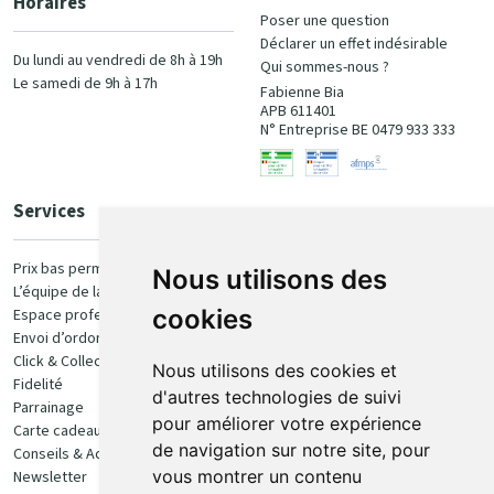
Horaires
Poser une question
Déclarer un effet indésirable
Du lundi au vendredi de 8h à 19h
Qui sommes-nous ?
Le samedi de 9h à 17h
Fabienne Bia
APB 611401
N° Entreprise BE 0479 933 333
Services
Paiement
Prix bas permanent
Nous utilisons des
L’équipe de la pharmacie
100% sécurisé
cookies
Espace professionnel
Envoi d’ordonnance
Click & Collect
Nous utilisons des cookies et
Fidelité
d'autres technologies de suivi
Parrainage
pour améliorer votre expérience
Carte cadeau
Retrait et livraison
de navigation sur notre site, pour
Conseils & Actualités
vous montrer un contenu
Newsletter